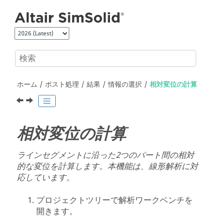
メインコンテンツにジャンプ
ホーム
ポスト処理
結果
情報の選択
相対変位の計算
相対変位の計算
ラインセグメントに沿った2つのパート間の相対
的な変位を計算します。本機能は、線形解析に対
応しています。
プロジェクトツリー
で
解析ワークベンチ
を
開きます。