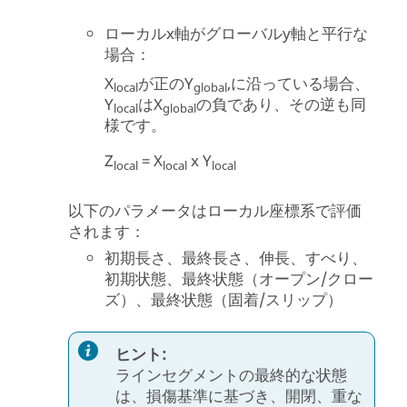
ローカルx軸がグローバルy軸と平行な
場合：
X
が正のY
,に沿っている場合、
local
global
Y
はX
の負であり、その逆も同
local
global
様です。
Z
= X
x Y
local
local
local
以下のパラメータはローカル座標系で評価
されます：
初期長さ、最終長さ、伸長、すべり、
初期状態、最終状態（オープン/クロー
ズ）、最終状態（固着/スリップ）
ヒント:
ラインセグメントの最終的な状態
は、損傷基準に基づき、開閉、重な