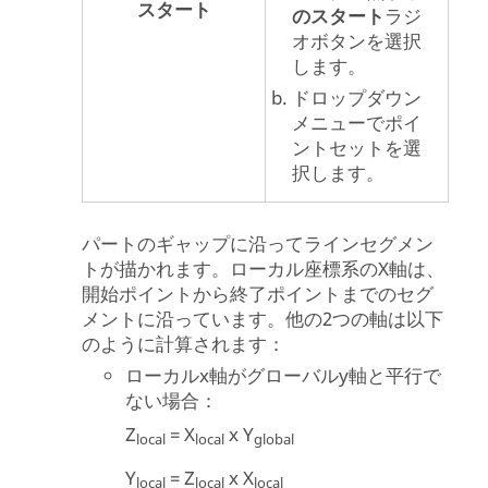
スタート
のスタート
ラジ
オボタンを選択
します。
ドロップダウン
メニューでポイ
ントセットを選
択します。
パートのギャップに沿ってラインセグメン
トが描かれます。ローカル座標系のX軸は、
開始ポイントから終了ポイントまでのセグ
メントに沿っています。他の2つの軸は以下
のように計算されます：
ローカルx軸がグローバルy軸と平行で
ない場合：
Z
= X
x Y
local
local
global
Y
= Z
x X
local
local
local