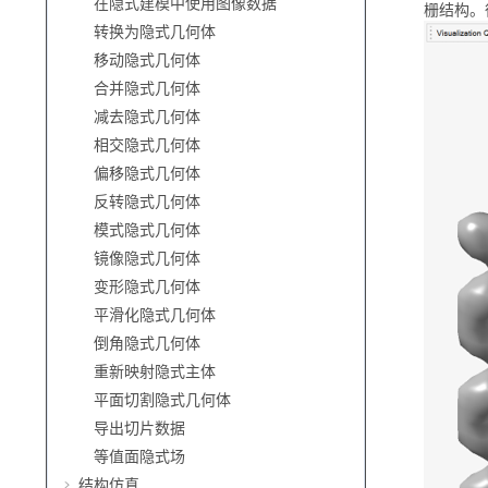
在隐式建模中使用图像数据
栅结构。
转换为隐式几何体
移动隐式几何体
合并隐式几何体
减去隐式几何体
相交隐式几何体
偏移隐式几何体
反转隐式几何体
模式隐式几何体
镜像隐式几何体
变形隐式几何体
平滑化隐式几何体
倒角隐式几何体
重新映射隐式主体
平面切割隐式几何体
导出切片数据
等值面隐式场
结构仿真