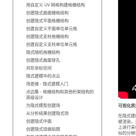
用自定义 UV 网格构建格栅结构
创建隐式曲面栅格结构
创建隐式平面格栅结构
创建自定义平面单位单元格
创建隐式支柱格栅结构
创建自定义支柱单位单元格
隐式随机格栅结构
创建隐式曲面穿孔
共形坐标空间
隐式建模中的点云
场思维 - 隐式建模入门
点边集 - 格栅结构和其他桁架结构的
高级设计
为隐式模型创建场
可视化质
从分析结果创建隐式场
在隐式建
创建隐式中面
被渲染，
上进行采
创建隐式扭曲贴图
似的分辨