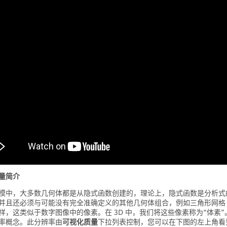
量简介
模中，大多数几何体都是从隐式函数创建的，理论上，隐式函数是分析式
并且还必须与可能没有完全准确定义的其他几何体组合，例如三角形网格（例如
样，这类似于数字图像中的像素。在 3D 中，我们将这些像素称为“体
率概念。此分辨率由
可视化质量
下拉列表控制，您可以在下图的左上角看