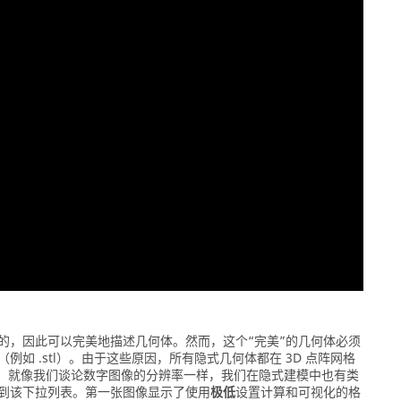
的，因此可以完美地描述几何体。然而，这个“完美”的几何体必须
 .stl）。由于这些原因，所有隐式几何体都在 3D 点阵网格
素”。就像我们谈论数字图像的分辨率一样，我们在隐式建模中也有类
到该下拉列表。第一张图像显示了使用
极低
设置计算和可视化的格