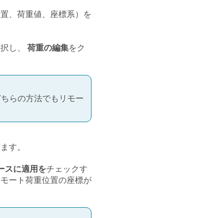
位置、荷重値、座標系）を
選択し、
荷重の編集
をク
どちらの方法でもリモー
します。
ースに適用を
チェックす
リモート荷重位置の座標が