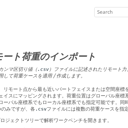
モート荷重のインポート
カンマ区切り値（
）ファイルに記述されたリモート力
.csv
用して荷重ケースを適用 / 作成します。
、リモート点から最も近いパートフェイスまたは空間座標
ェイスにマッピングされます。荷重位置はグローバル座標
ローバル座標系でもローカル座標系でも指定可能です。同
つのみですが、各
ファイルには複数の荷重ケースを指
.csv
プロジェクトツリー
で
解析ワークベンチ
を開きます。