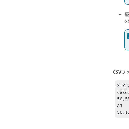
座
CSVフ
X,Y,
case
50,5
A1

50,1