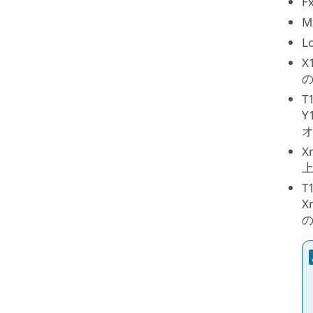
F
M
L
X
T
X
T
X