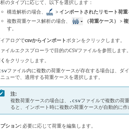
解析のタイプに応じて、以下を選択します：
構造解析の場合、
>
インポートされたリモート荷重
複数荷重ケース解析の場合、
（荷重ケース）
>
複
す。
ダイアログで
csvからインポート
ボタンをクリックします。
ファイルエクスプローラで目的のCSVファイルを参照します
開く
をクリックします。
ファイル内に複数の荷重ケースが存在する場合は、ダ
csv
メニューで、適用する荷重ケースを選択します。
注:
複数荷重ケースの場合は、
ファイルで複数の荷
.csv
ると、インポート時に複数の荷重ケースが自動的に作
プション:
必要に応じて荷重を編集します。