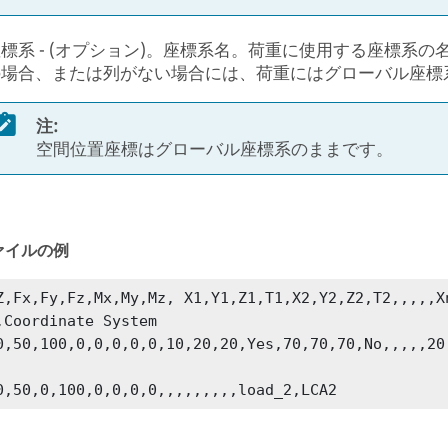
標系 - (オプション)。座標系名。荷重に使用する座標系
の場合、または列がない場合には、荷重にはグローバル座標
注:
空間位置座標はグローバル座標系のままです。
ァイルの例
Z,Fx,Fy,Fz,Mx,My,Mz, X1,Y1,Z1,T1,X2,Y2,Z2,T2,,,,,Xn
,Coordinate System

0,50,100,0,0,0,0,0,10,20,20,Yes,70,70,70,No,,,,,20
0,50,0,100,0,0,0,0,,,,,,,,,load_2,LCA2