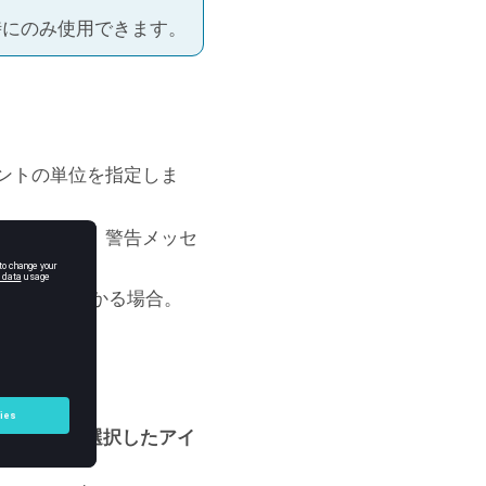
時にのみ使用できます。
ントの単位を指定しま
以下の場合、警告メッセ
数の荷重がかかる場合。
。
合。
す。
ションから
選択したアイ