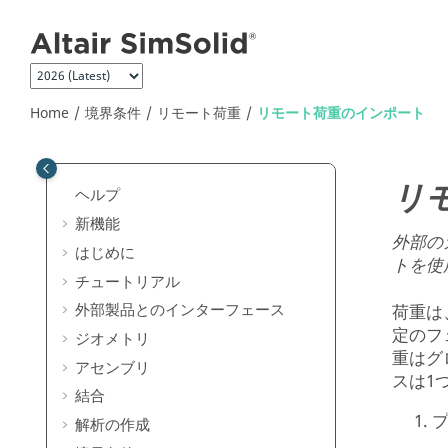
Jump to main content
Home
境界条件
リモート荷重
リモート荷重のインポート
リ
ヘルプ
新機能
外部の
はじめに
トを使
チュートリアル
外部製品とのインターフェース
荷重は
定のフ
ジオメトリ
重はグ
アセンブリ
スは1
結合
解析の作成