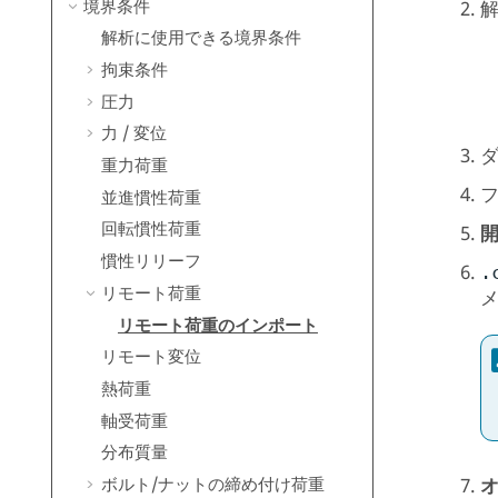
境界条件
解析に使用できる境界条件
拘束条件
圧力
力 / 変位
重力荷重
並進慣性荷重
回転慣性荷重
慣性リリーフ
.
リモート荷重
リモート荷重のインポート
リモート変位
熱荷重
軸受荷重
分布質量
ボルト/ナットの締め付け荷重
オ