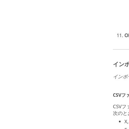
O
イン
インポ
CSV
CSV
次のと
X