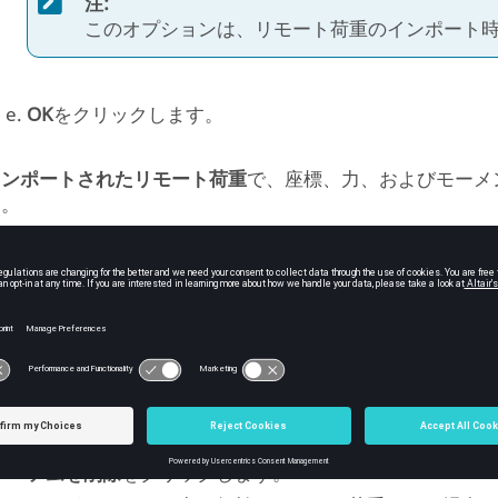
注:
このオプションは、リモート荷重のインポート
OK
をクリックします。
インポートされたリモート荷重
で、座標、力、およびモーメ
す。
警告メッセージを確認し、必要に応じて修正してください。
ージが表示されます。
マッピングの失敗 - サブケース内で同じフェイスに複
サブケースに複数の座標系が割り当てられている場合
Csvで指定された座標系がプロジェクトに存在しない場
プション:
インポートしたリモート荷重から行を削除しま
ダイアログで削除する行を1つ以上選択し行の削除オプ
テムを削除
をクリックします。