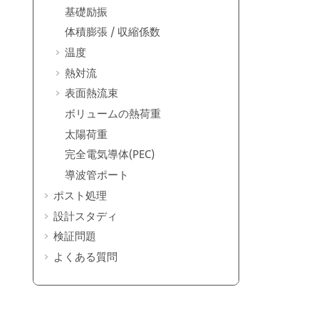
基礎励振
体積膨張 / 収縮係数
温度
熱対流
表面熱流束
ボリュームの熱荷重
太陽荷重
完全電気導体(PEC)
導波管ポート
ポスト処理
設計スタディ
検証問題
よくある質問