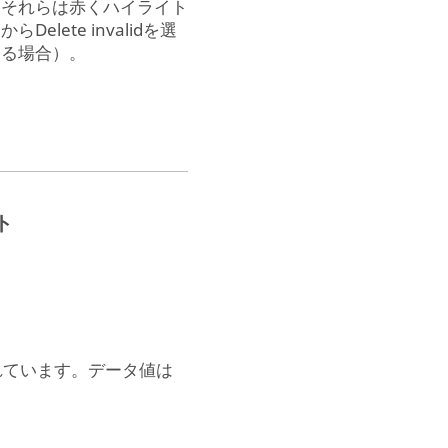
、それらは赤くハイライト
ete invalidを選
ある場合）。
ト
れています。データ値は