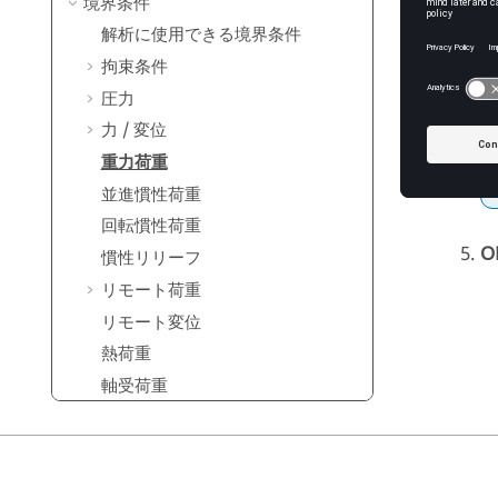
境界条件
解析に使用できる境界条件
拘束条件
圧力
力 / 変位
重力荷重
並進慣性荷重
回転慣性荷重
O
慣性リリーフ
リモート荷重
リモート変位
熱荷重
軸受荷重
分布質量
ボルト/ナットの締め付け荷重
基礎励振