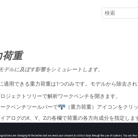
力荷重
モデルに及ぼす影響をシミュレートします。
に適用できる重力荷重は1つのみです。モデルから除去さ
プロジェクトツリー
で
解析ワークベンチ
を開きます。
ワークベンチツールバーで
（重力荷重）アイコンをクリ
ダイアログのX、Y、Zの各欄で荷重の各方向成分を指定しま
注: