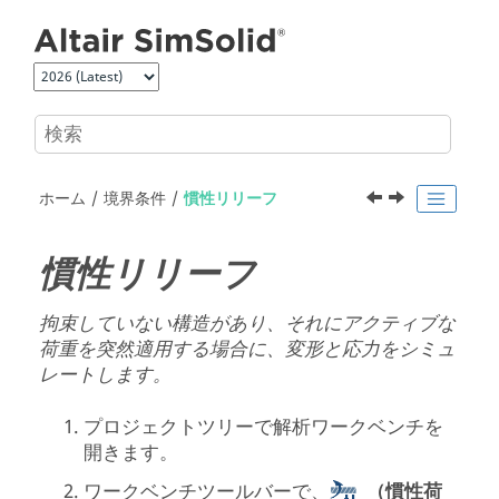
メインコンテンツにジャンプ
ホーム
境界条件
慣性リリーフ
慣性リリーフ
拘束していない構造があり、それにアクティブな
荷重を突然適用する場合に、変形と応力をシミュ
レートします。
プロジェクトツリー
で
解析ワークベンチ
を
開きます。
ワークベンチツールバーで、
（慣性荷