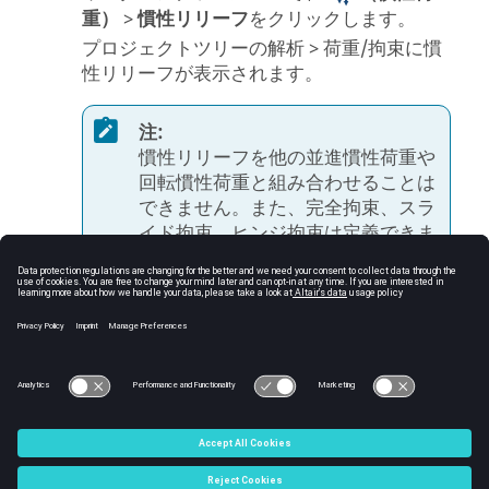
重）
>
慣性リリーフ
をクリックします。
プロジェクトツリー
の解析 > 荷重/拘束に慣
性リリーフが表示されます。
注:
慣性リリーフを他の並進慣性荷重や
回転慣性荷重と組み合わせることは
できません。また、完全拘束、スラ
イド拘束、ヒンジ拘束は定義できま
せん。
© 2025 Altair Engineering, Inc. All Rights Reserved.
Intellectual Property Rights Notice
|
Technical Support
|
Cookie
Consent
☼