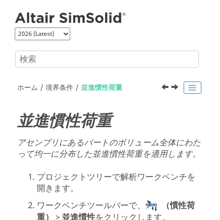
メインコンテンツにジャンプ
ホーム
境界条件
並進慣性荷重
並進慣性荷重
アセンブリにあるパートのボリューム全体にわた
って均一に分布した並進慣性荷重を適用します。
プロジェクトツリー
で
解析ワークベンチ
を
開きます。
ワークベンチツールバーで、
（慣性荷
重）
>
並進慣性
をクリックします。