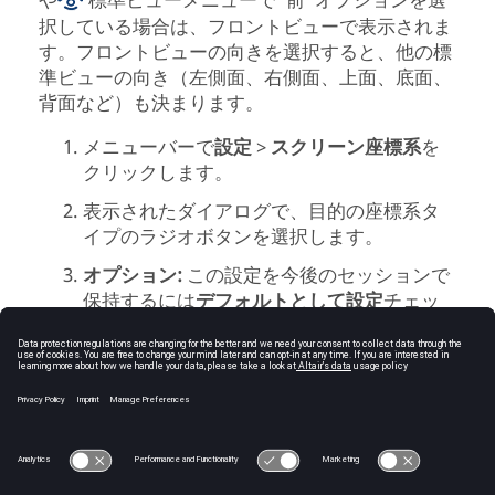
や
標準ビューメニューで"前"オプションを選
択している場合は、フロントビューで表示されま
す。フロントビューの向きを選択すると、他の標
準ビューの向き（左側面、右側面、上面、底面、
背面など）も決まります。
メニューバー
で
設定
>
スクリーン座標系
を
クリックします。
表示されたダイアログで、目的の座標系タ
イプのラジオボタンを選択します。
オプション:
この設定を今後のセッションで
保持するには
デフォルトとして設定
チェッ
クボックスをクリックします。
OK
をクリックします。
© 2025 Altair Engineering, Inc. All Rights Reserved.