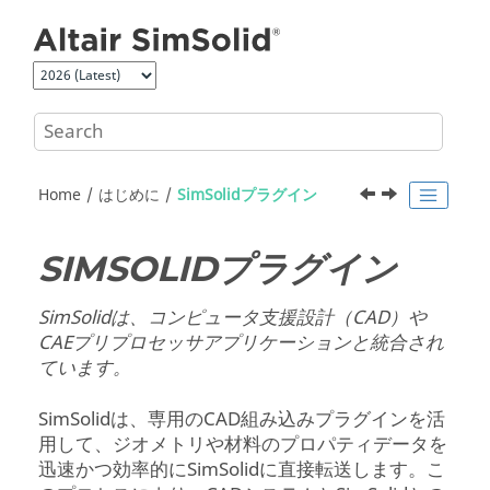
Jump to main content
Home
はじめに
SimSolid
プラグイン
SIMSOLID
プラグイン
SimSolid
は、コンピュータ支援設計（CAD）や
CAEプリプロセッサアプリケーションと統合され
ています。
SimSolid
は、専用のCAD組み込みプラグインを活
用して、ジオメトリや材料のプロパティデータを
迅速かつ効率的に
SimSolid
に直接転送します。こ