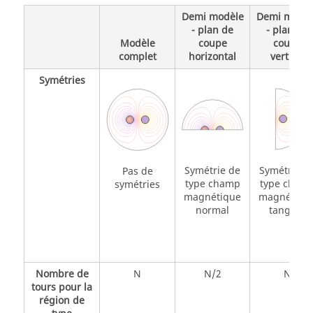
Demi modèle
Demi modèl
- plan de
- plan de
Modèle
coupe
coupe
complet
horizontal
vertical
Symétries
Symétrie de
Symétrie d
Pas de
type champ
type cham
symétries
magnétique
magnétiqu
normal
tangent
Nombre de
N
N/2
N
tours pour la
région de