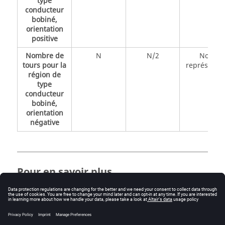
type
conducteur
bobiné,
orientation
positive
Nombre de
N
N/2
Non
tours pour la
représenté
région de
type
conducteur
bobiné,
orientation
négative
Pour en savoir plus
Orientation du courant pour les régions de type
conducteur bobiné dans Flux 3D
.
Orientation et affectation des bornes aux régions
de type conducteur bobiné dans les domaines