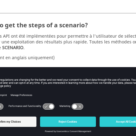
o get the steps of a scenario?
 API ont été implémentées pour permettre à l'utilisateur de sélec
 une exploitation des résultats plus rapide. Toutes les méthodes on
e
SCENARIO
.
nt en anglais uniquement)
o import a HyperMesh mesh?
h est un logiciel de la suite Altair qui est dédié au pre-processin
our construire votre géométrie et la mailler. Ce document décrit les
 le maillage à partir d'HyperMesh et ensuite l'importer dans Flux.
nt en anglais uniquement)