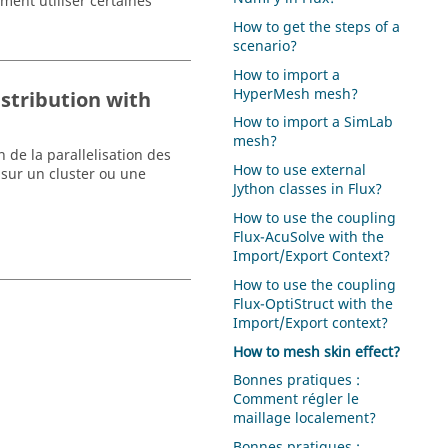
ment utiliser certaines
How to get the steps of a
scenario?
How to import a
HyperMesh mesh?
istribution with
How to import a SimLab
mesh?
n de la parallelisation des
How to use external
 sur un cluster ou une
Jython classes in Flux?
How to use the coupling
Flux-AcuSolve with the
Import/Export Context?
How to use the coupling
Flux-OptiStruct with the
Import/Export context?
How to mesh skin effect?
Bonnes pratiques :
Comment régler le
maillage localement?
Bonnes pratiques :