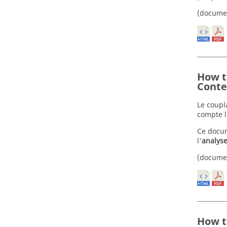
(docume
How t
Conte
Le coupl
compte l
Ce docum
l'
analys
(docume
How t