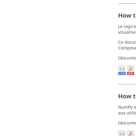
How t
Le logic
visualis
Ce docum
Compose
(docume
How t
NumPy es
aux utili
(docume