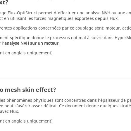
xt?
age Flux-OptiStruct permet d'effectuer une analyse NVH ou une an
ct en utilisant les forces magnétiques exportées depuis Flux.
érentes applications concernées par ce couplage sont: moteur, actio
ent spécifique donne le processus optimal à suivre dans HyperMes
 l'
analyse NVH sur un moteur
.
nt en anglais uniquement)
o mesh skin effect?
les phénomènes physiques sont concentrés dans l’épaisseur de pea
e peut s’avérer assez délicat. Ce document donne quelques stratég
avec Flux.
nt en anglais uniquement)