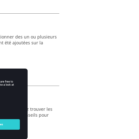
tionner des un ou plusieurs
t été ajoutées sur la
g. Vous pouvez trouver les
 étapes et conseils pour