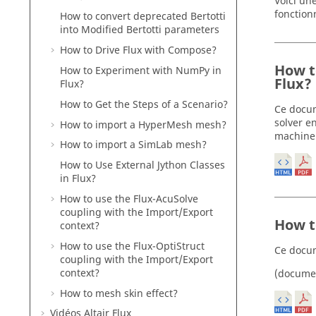
Voici un
fonctionn
How to convert deprecated Bertotti
into Modified Bertotti parameters
How to Drive Flux with Compose?
How t
How to Experiment with NumPy in
Flux?
Flux?
How to Get the Steps of a Scenario?
Ce docume
solver e
How to import a HyperMesh mesh?
machine
How to import a SimLab mesh?
How to Use External Jython Classes
in Flux?
How to use the Flux-AcuSolve
coupling with the Import/Export
How t
context?
How to use the Flux-OptiStruct
Ce docum
coupling with the Import/Export
context?
(docume
How to mesh skin effect?
Vidéos Altair Flux