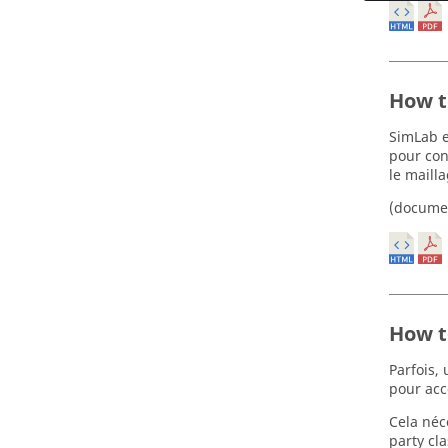
How t
SimLab e
pour con
le maill
(docume
How t
Parfois,
pour acc
Cela néc
party cl