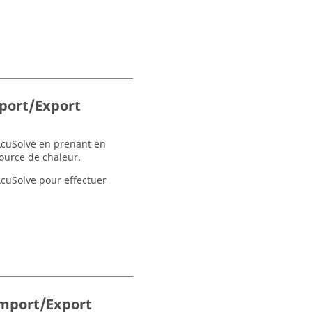
mport/Export
AcuSolve en prenant en
ource de chaleur.
AcuSolve pour effectuer
Import/Export