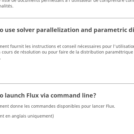
e liste de documents permettant à l'utilisateur de comprendre com
alités.
o use solver parallelization and parametric d
nt fournit les instructions et conseil nécessaires pour l'utilisatio
n cours de résolution ou pour faire de la distribution paramétrique
.
o launch Flux via command line?
ent donne les commandes disponibles pour lancer Flux.
nt en anglais uniquement)