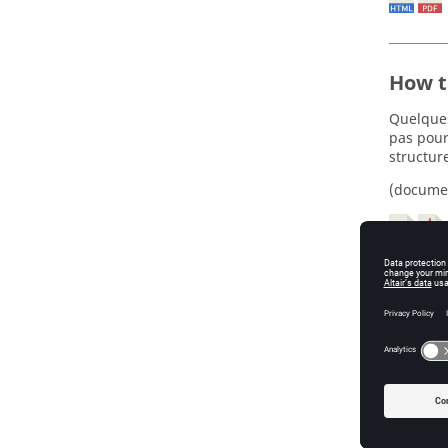
How t
Quelques
pas pour
structur
(docume
How t
HyperMes
outils p
exporter
(docume