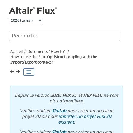
Aller au contenu principal
Accueil
Documents "How to"
How to use the Flux-OptiStruct coupling with the
Import/Export context?
Depuis la version
2026
,
Flux 3D
et
Flux PEEC
ne sont
plus disponibles.
Veuillez utiliser
SimLab
pour créer un nouveau
projet 3D ou pour
importer un projet Flux 3D
existant
.
Veuillez utiliser
SimLab
pour créer un nouveau