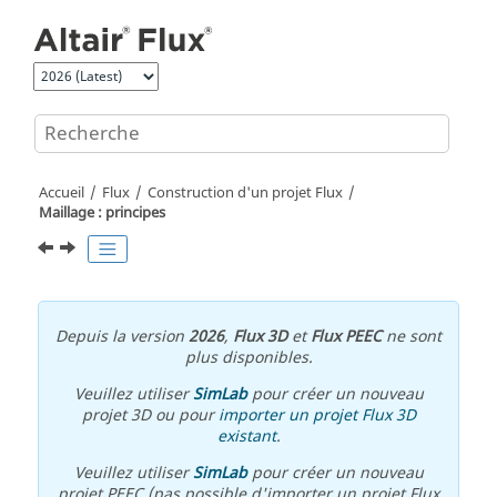
Aller au contenu principal
Accueil
Flux
Construction d'un projet Flux
Maillage : principes
Depuis la version
2026
,
Flux 3D
et
Flux PEEC
ne sont
plus disponibles.
Veuillez utiliser
SimLab
pour créer un nouveau
projet 3D ou pour
importer un projet Flux 3D
existant
.
Veuillez utiliser
SimLab
pour créer un nouveau
projet PEEC (pas possible d'importer un projet Flux