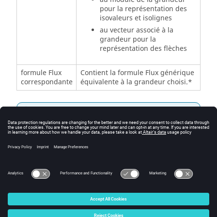
pour la représentation des
isovaleurs et isolignes
au vecteur associé à la
grandeur pour la
représentation des flèches
formule Flux
Contient la formule Flux générique
correspondante
équivalente à la grandeur choisi.*
Remarque :
* Si l'utilisateur veut composer sa propre
formule (ou si la grandeur qu'il souhaite ne
figure pas parmi la liste proposée) il peut le
faire à partir de l'éditeur de formule accessible
en cliquant sur
.
© 2025 Altair Engineering, Inc. All Rights Reserved.
Intellectual Property Rights Notice
|
Technical Support
|
Cookie Consent