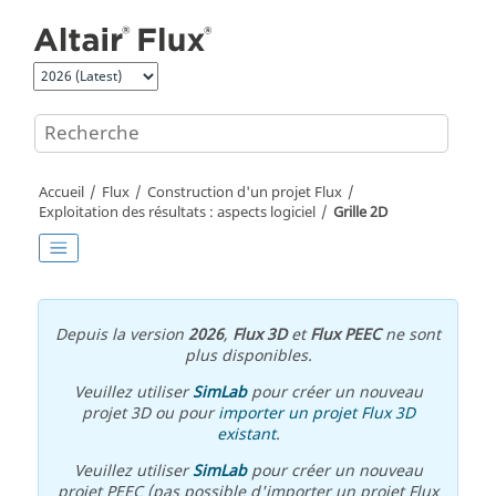
Aller au contenu principal
Accueil
Flux
Construction d'un projet Flux
Exploitation des résultats : aspects logiciel
Grille 2D
Depuis la version
2026
,
Flux 3D
et
Flux PEEC
ne sont
plus disponibles.
Veuillez utiliser
SimLab
pour créer un nouveau
projet 3D ou pour
importer un projet Flux 3D
existant
.
Veuillez utiliser
SimLab
pour créer un nouveau
projet PEEC (pas possible d'importer un projet Flux