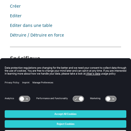
Créer
Editer
Editer dans une table
Détruire / Détruire en force
Spécifique
Les commandes spécifiques à l'échange de données :
Création des grandeurs spatiales pour échanger des
données
Export d'une grandeur et formule spatiale
© 2025 Altair Engineering, Inc. All Rights Reserved.
Intellectual Property Rights Notice
|
Technical Support
|
Cookie Consent