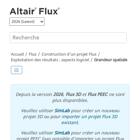
Aller au contenu principal
Accueil
Flux
Construction d'un projet Flux
Exploitation des résultats : aspects logiciel
Grandeur spatiale
Depuis la version
2026
,
Flux 3D
et
Flux PEEC
ne sont
plus disponibles.
Veuillez utiliser
SimLab
pour créer un nouveau
projet 3D ou pour
importer un projet Flux 3D
existant
.
Veuillez utiliser
SimLab
pour créer un nouveau
projet PEEC (pas possible d'importer un projet Flux