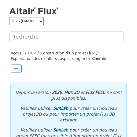
Aller au contenu principal
Accueil
Flux
Construction d'un projet Flux
Exploitation des résultats : aspects logiciel
Chemin
Depuis la version
2026
,
Flux 3D
et
Flux PEEC
ne sont
plus disponibles.
Veuillez utiliser
SimLab
pour créer un nouveau
projet 3D ou pour
importer un projet Flux 3D
existant
.
Veuillez utiliser
SimLab
pour créer un nouveau
projet PEEC (pas possible d'importer un projet Flux