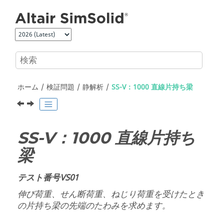
メインコンテンツにジャンプ
ホーム
検証問題
静解析
SS-V：1000 直線片持ち梁
SS-V：1000 直線片持ち
梁
テスト番号VS01
伸び荷重、せん断荷重、ねじり荷重を受けたとき
の片持ち梁の先端のたわみを求めます。