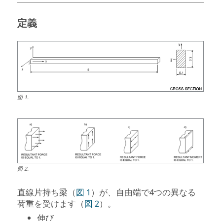
定義
図
1
.
図
2
.
直線片持ち梁（
図 1
）が、自由端で4つの異なる
荷重を受けます（
図 2
）。
伸び