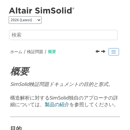
メインコンテンツにジャンプ
ホーム
検証問題
概要
概要
SimSolid
検証問題ドキュメントの目的と形式。
構造解析に対する
SimSolid
独自のアプローチの詳
細については、
製品の紹介
を参照してください。
目的