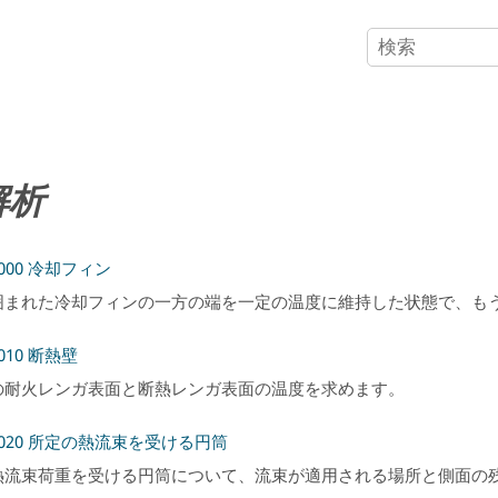
解析
3000 冷却フィン
囲まれた冷却フィンの一方の端を一定の温度に維持した状態で、も
3010 断熱壁
の耐火レンガ表面と断熱レンガ表面の温度を求めます。
：3020 所定の熱流束を受ける円筒
熱流束荷重を受ける円筒について、流束が適用される場所と側面の