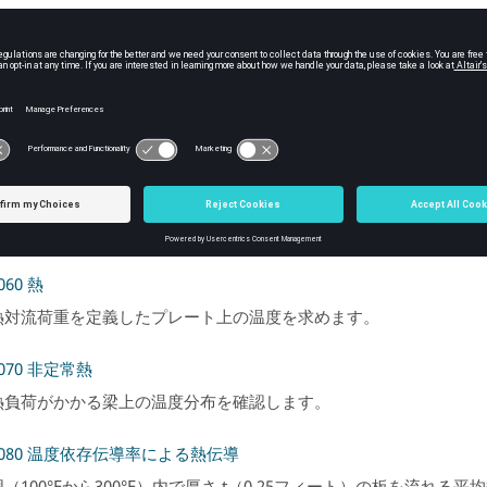
3030 発熱板
板の中心面の温度と、鋼板が加熱している流体への熱流量を求めま
3040 発熱線
の中心線と表面の温度を求めます。
3050 テーブルフレーム
ーブアセンブリのポイントA、B、C、およびDでの温度を求めます。
060 熱
熱対流荷重を定義したプレート上の温度を求めます。
3070 非定常熱
熱負荷がかかる梁上の温度分布を確認します。
：3080 温度依存伝導率による熱伝導
（100°Fから300°F）内で厚さ t（0.25フィート）の板を流れる