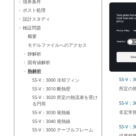
境界条件
SS-V：
ポスト処理
発熱鋼
設計スタディ
検証問題
SS-V：
概要
発熱線
モデルファイルへのアクセス
静解析
SS-V：
固有値解析
8チュ
熱解析
SS-V：3
SS-V：3000 冷却フィン
所定の
SS-V：3010 断熱壁
SS-V：3020 所定の熱流束を受け
SS-V：
る円筒
非定常
SS-V：3030 発熱板
SS-V：3040 発熱線
SS-V
SS-V：3050 テーブルフレーム
温度範囲