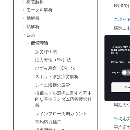
構造解析
EN法
モーダル解析
動解析
スポッ
熱解析
構造に
疲労
シーム
疲労理論
SimSoli
疲労評価法
す。線
応力寿命（SN）法
ひずみ寿命（EN）法
損傷モ
スポット溶接疲労解析
ランダ
シーム溶接の疲労
損傷モデル選択に関する基本
レイン
的な基準ランダム応答疲労解
周期カ
析
レインフロー周期カウント
平均応
平均応力補正
平均応