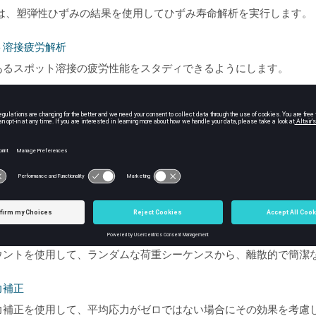
では、塑弾性ひずみの結果を使用してひずみ寿命解析を実行します。
ト溶接疲労解析
あるスポット溶接の疲労性能をスタディできるようにします。
溶接の疲労
d
に実装されているシーム溶接の疲労は、Volvoメソッドと組み
形化応力は、板厚方向の弾性応力場を、同等の膜応力と曲げ応力に
デル選択に関する基本的な基準ランダム応答疲労解析
ムな荷重を受ける構造物の疲労寿命に関するスタディです。
フロー周期カウント
ウントを使用して、ランダムな荷重シーケンスから、離散的で簡潔な
力補正
力補正を使用して、平均応力がゼロではない場合にその効果を考慮