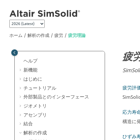
メインコンテンツにジャンプ
ホーム
解析の作成
疲労
疲労理論
疲
ヘルプ
SimSol
新機能
はじめに
疲労評
チュートリアル
外部製品とのインターフェース
SimSoli
ジオメトリ
応力寿命
アセンブリ
構造に
結合
解析の作成
ひずみ寿