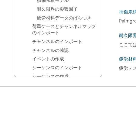
損傷累積モデル
耐久限界の影響因子
損傷累
疲労材料データのばらつき
Palm
荷重ケースとチャンネルマップ
のインポート
耐久限
チャンネルのインポート
ここで
チャンネルの確認
イベントの作成
疲労材
シーケンスのインポート
疲労テ
シーケンスの作成
電磁界解析
サポートされる解析の組み合わせ
境界条件
ポスト処理
設計スタディ
検証問題