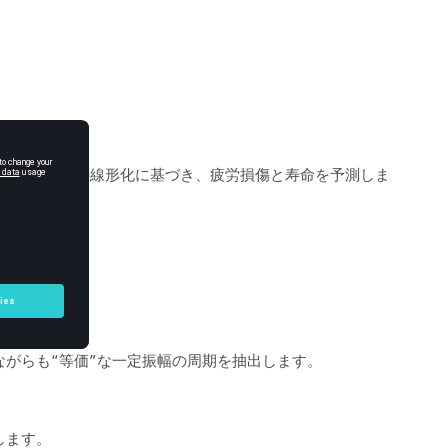
合わされた応力の線形化に基づき、疲労損傷と寿命を予測しま
分解します。
がらも“等価”な一定振幅の周期を抽出します。
します。