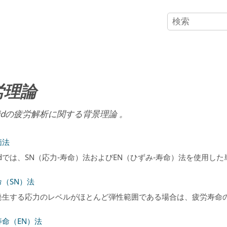
労理論
id
の疲労解析に関する背景理論 。
価法
d
では、SN（応力-寿命）法およびEN（ひずみ-寿命）法を使用し
（SN）法
発生する応力のレベルがほとんど弾性範囲である場合は、疲労寿命
命（EN）法