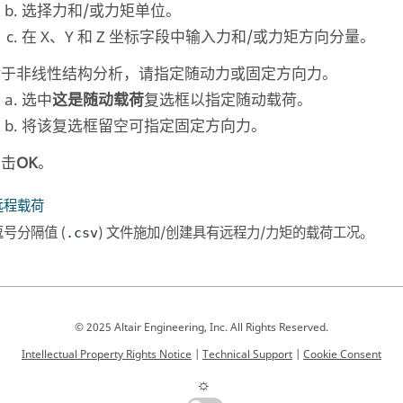
选择力和/或力矩单位。
在 X、Y 和 Z 坐标字段中输入力和/或力矩方向分量。
对于非线性结构分析，请指定随动力或固定方向力。
选中
这是随动载荷
复选框以指定随动载荷。
将该复选框留空可指定固定方向力。
点击
OK
。
远程载荷
号分隔值 (
) 文件施加/创建具有远程力/力矩的载荷工况。
.csv
© 2025 Altair Engineering, Inc. All Rights Reserved.
Intellectual Property Rights Notice
|
Technical Support
|
Cookie Consent
☼