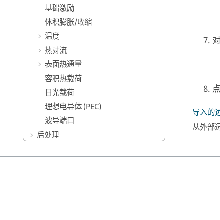
基础激励
体积膨胀/收缩
温度
热对流
表面热通量
容积热载荷
日光载荷
理想电导体 (PEC)
导入的
波导端口
从外部逗
后处理
设计研究
验证问题
常见问题