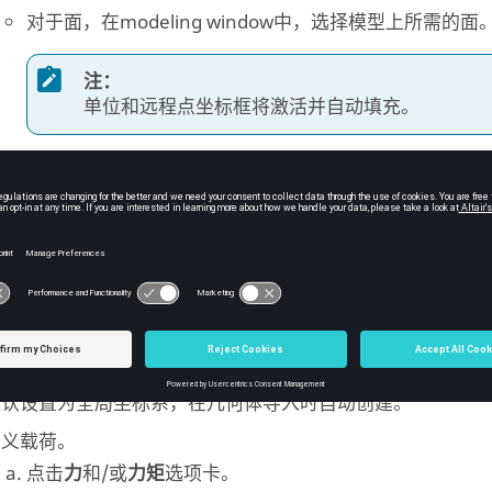
对于面，在
modeling window
中，选择模型上所需的面
注：
单位和远程点坐标框将激活并自动填充。
对于通用虚拟连接器，请从
Project Tree
中选择所需的连
注：
选择允许每个载荷一个通用虚拟连接器。
可选：
如有必要，通过清除
设置在重心
复选框来编辑远程点 X、
指定要施加载荷或位移的坐标系。
默认设置为全局坐标系，在几何体导入时自动创建。
定义载荷。
点击
力
和/或
力矩
选项卡。