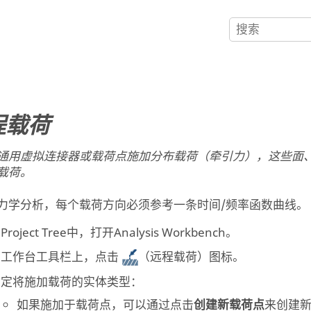
程载荷
通用虚拟连接器或载荷点施加分布载荷（牵引力），这些面
载荷。
力学分析，每个载荷方向必须参考一条时间/频率函数曲线。
在
Project Tree
中，打开
Analysis Workbench
。
在工作台工具栏上，点击
（远程载荷）图标。
指定将施加载荷的实体类型：
如果施加于载荷点，可以通过点击
创建新载荷点
来创建