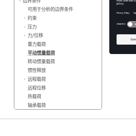
边界条件
可用于分析的边界条件
约束
压力
力/位移
重力载荷
平动惯量载荷
转动惯量载荷
惯性释放
远程载荷
远程位移
热载荷
轴承载荷
分布质量
螺栓/螺母预紧力载荷
基础激励