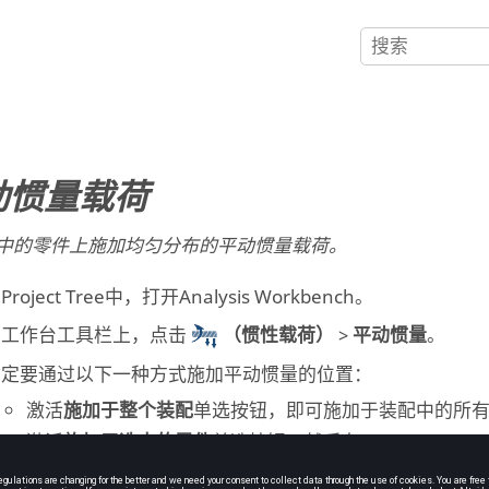
动惯量载荷
中的零件上施加均匀分布的平动惯量载荷。
在
Project Tree
中，打开
Analysis Workbench
。
在工作台工具栏上，点击
（惯性载荷）
>
平动惯量
。
指定要通过以下一种方式施加平动惯量的位置：
激活
施加于整个装配
单选按钮，即可施加于装配中的所
激活
施加于选中的零件
单选按钮，然后在
modeling win
 X、Y 和 Z 字段中指定加速度。