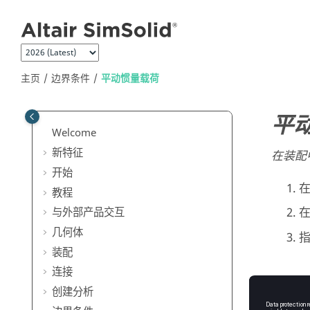
跳转到主要内容
主页
边界条件
平动惯量载荷
平
Welcome
新特征
在装配
开始
教程
与外部产品交互
几何体
装配
连接
创建分析
在