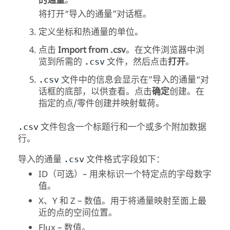
的通量
。
将打开“导入的通量”对话框。
定义坐标和热通量的单位。
点击
Import from .csv
。在文件浏览器中浏
览到所需的
文件，然后点击
打开
。
.csv
文件中的信息会显示在”导入的通量“对
.csv
话框的底部，以供查看。点击
确定
创建。在
指定的点/零件创建并映射载荷。
文件包含一个标题行和一个或多个附加数据
.csv
行。
导入的通量
文件格式字段如下：
.csv
ID（可选）– 用来标识一个特定点的字母数字
值。
X、Y 和 Z – 数值。用于将通量映射至面上最
近的点的空间位置。
Flux – 数值。