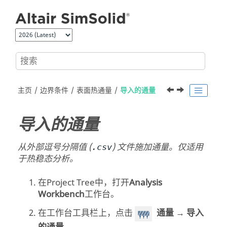
跳转到主要内容
主页
边界条件
表面热通量
导入的通量
导入的通量
从外部逗号分隔值 (
) 文件施加通量。仅适用
.csv
于热稳态分析。
在
Project Tree
中，打开
Analysis
Workbench
工作台。
在工作台工具栏上，点击
通量
→
导入