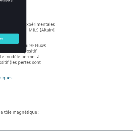
r de mesures expérimentales
ilisant l'outil MILS (Altair®
 un projet Altair® Flux®
nt à un dispositif
 Le modèle permet à
sitif (les pertes sont
hiques
ne tôle magnétique :