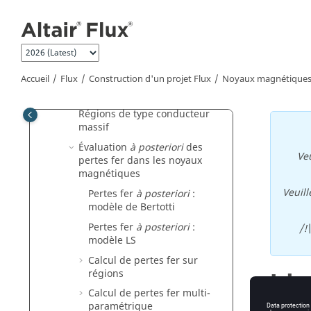
Aller au contenu principal
Flux
Noyaux magnétiques dans Flux
Régions magnétiques non
conductrices
Accueil
Flux
Construction d'un projet Flux
Noyaux magnétiques
Régions magnétiques
feuilletées non conductrices
Régions de type conducteur
massif
Évaluation
à posteriori
des
Veu
pertes fer dans les noyaux
magnétiques
Veuill
Pertes fer
à posteriori
:
modèle de Bertotti
Pertes fer
à posteriori
:
/!
modèle LS
Calcul de pertes fer sur
régions
Ide
Calcul de pertes fer multi-
paramétrique