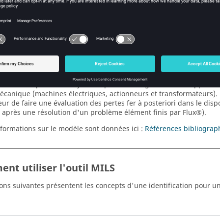
duction
ent décrit la procédure requise pour créer un modèle LS à parti
r des tôles en acier ferromagnétique (cycles d'hystérésis B(H)) en ut
dule d'Identification Loss-Surface).
e LS identifié à partir de mesures expérimentales est utilisé dans
rire le comportement hystérétique d'une région laminée appartena
écanique (machines électriques, actionneurs et transformateurs).
teur de faire une évaluation des pertes fer à posteriori dans le dispo
 après une résolution d'un problème élément finis par Flux®).
nformations sur le modèle sont données ici :
Références bibliograp
nt utiliser l'outil MILS
ions suivantes présentent les concepts d'une identification pour u