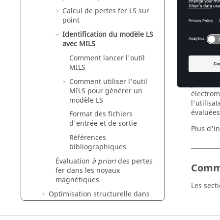
Calcul de pertes fer LS sur
point
Intro
Identification du modèle LS
Ce docum
avec MILS
faites su
Comment lancer l'outil
Flux® Mo
MILS
Un modèl
Comment utiliser l'outil
pour déc
MILS pour générer un
électrom
modèle LS
l'utilisa
évaluées
Format des fichiers
d'entrée et de sortie
Plus d'i
Références
bibliographiques
Évaluation
à priori
des pertes
Comme
fer dans les noyaux
magnétiques
Les sect
Optimisation structurelle dans
Flux
Résolution : principes