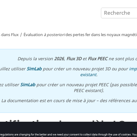
 dans Flux
Évaluation
à posteriori
des pertes fer dans les noyaux magnét
Depuis la version
2026
,
Flux 3D
et
Flux PEEC
ne sont plus d
illez utiliser
SimLab
pour créer un nouveau projet 3D ou pour
imp
existant
.
ez utiliser
SimLab
pour créer un nouveau projet PEEC (pas possible
PEEC existant).
\ La documentation est en cours de mise à jour – des références a
ntification du modèle LS a