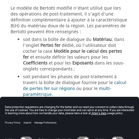
Le modèle de Bertotti modifié n'étant utilisé que lors
des opérations de post-traitement, il s'agit d'une
définition complémentaire à ajouter à la caractéristique
B(H) du matériau doux de la région. Les paramètres de
Bertotti peuvent être renseignés :
soit dans la boîte de dialogue du
Matériau
, dans
l'onglet
Pertes fer
dédié, où l'utilisateur doit
cocher la case
Modèle pour le calcul des pertes
fer
et ensuite définir les valeurs pour les
Coefficients
et pour les
Exposants
dans les sous-
onglets correspondants ;
soit pendant les phases de post-traitement à
travers la boîte de dialogue fournie pour le
calcul
de pertes fer sur régions
ou pour le
multi-
paramètrique
.
Dans Flux, le modèle de Bertotti modifié est disponible
en 2D, Skew et 3D pour toutes les applications
Magnétiques, c.-à-d. Transitoire, Harmonique et
Statique (en Mode Avancé uniquement pour cette
dernière) et peut uniquement être appliqué aux
Régions magnétiques feuilletées non conductrices
.