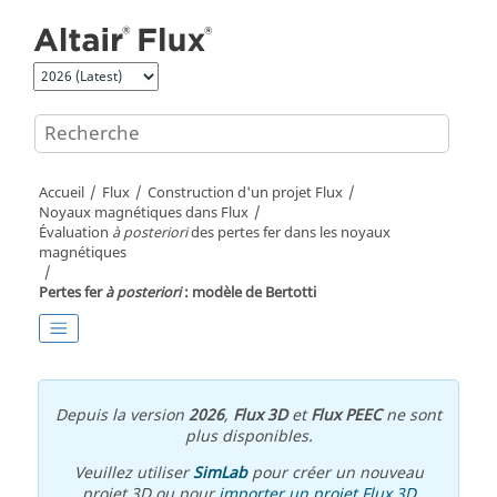
Aller au contenu principal
Accueil
Flux
Construction d'un projet Flux
Noyaux magnétiques dans Flux
Évaluation
à posteriori
des pertes fer dans les noyaux
magnétiques
Pertes fer
à posteriori
: modèle de Bertotti
Depuis la version
2026
,
Flux 3D
et
Flux PEEC
ne sont
plus disponibles.
Veuillez utiliser
SimLab
pour créer un nouveau
projet 3D ou pour
importer un projet Flux 3D