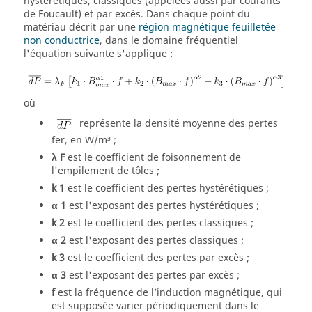
hystérétiques, classiques (appelées aussi par courants
de Foucault) et par excès. Dans chaque point du
matériau décrit par une
région magnétique feuilletée
non conductrice
, dans le domaine fréquentiel
l'équation suivante s'applique :
où
représente la densité moyenne des pertes
fer, en W/m³ ;
λ
F
est le coefficient de foisonnement de
l'empilement de tôles ;
k
1
est le coefficient des pertes hystérétiques ;
α
1
est l'exposant des pertes hystérétiques ;
k
2
est le coefficient des pertes classiques ;
α
2
est l'exposant des pertes classiques ;
k
3
est le coefficient des pertes par excès ;
α
3
est l'exposant des pertes par excès ;
f
est la fréquence de l’induction magnétique, qui
est supposée varier périodiquement dans le