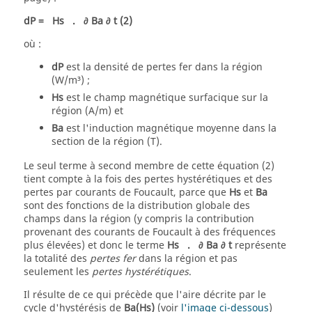
dP
=
Hs
.
∂
Ba
∂
t
(2)
où :
dP
est la densité de pertes fer dans la région
(W/m³) ;
Hs
est le champ magnétique surfacique sur la
région (A/m) et
Ba
est l'induction magnétique moyenne dans la
section de la région (T).
Le seul terme à second membre de cette équation (2)
tient compte à la fois des pertes hystérétiques et des
pertes par courants de Foucault, parce que
Hs
et
Ba
sont des fonctions de la distribution globale des
champs dans la région (y compris la contribution
provenant des courants de Foucault à des fréquences
plus élevées) et donc le terme
Hs
.
∂
Ba
∂
t
représente
la totalité des
pertes fer
dans la région et pas
seulement les
pertes hystérétiques
.
Il résulte de ce qui précède que l'aire décrite par le
cycle d'hystérésis de
Ba(Hs)
(voir
l'image ci-dessous
)