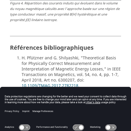
Figure
4
.
Répartition des courants induits qui évoluent dans le volume
du noyau magnétique calculés avec l'approche basée sur une région de
type conducteur massif, une propriété B(H) hystérétique et une
propriété J(E) linéaire isotrope.
Références bibliographiques
H. Pfützner and G. Shilyashki, "Theoretical Basis
for Physically Correct Measurement and
Interpretation of Magnetic Energy Losses," in IEEE
Transactions on Magnetics, vol. 54, no. 4, pp. 1-7,
April 2018, Art no. 6300207, doi:
10.1109/TMAG.2017.2782218
.
M. Tousignant. Modélisation de l’hystérésis et des
courants de Foucault dans les circuits
magnétiques par la méthode des éléments finis.
Energie électrique. Université Grenoble Alpes;
Polytechnique Montréal (Québec, Canada), 2019.
(in French).
⟨NNT : 2019GREAT065⟩
.
⟨tel-02905410⟩