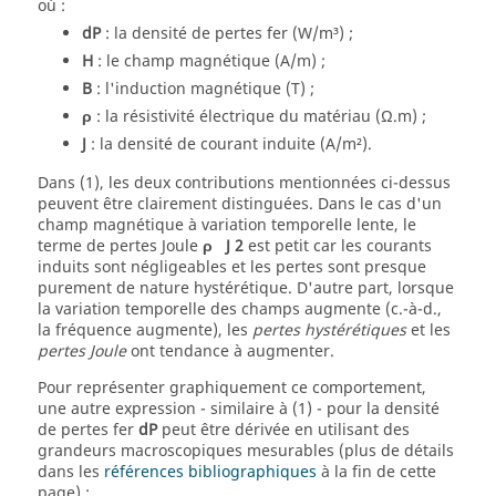
où :
dP
: la densité de pertes fer (W/m³) ;
H
: le champ magnétique (A/m) ;
B
: l'induction magnétique (T) ;
ρ
: la résistivité électrique du matériau (Ω.m) ;
J
: la densité de courant induite (A/m²).
Dans (1), les deux contributions mentionnées ci-dessus
peuvent être clairement distinguées. Dans le cas d'un
champ magnétique à variation temporelle lente, le
terme de pertes Joule
ρ
J
2
est petit car les courants
induits sont négligeables et les pertes sont presque
purement de nature hystérétique. D'autre part, lorsque
la variation temporelle des champs augmente (c.-à-d.,
la fréquence augmente), les
pertes hystérétiques
et les
pertes Joule
ont tendance à augmenter.
Pour représenter graphiquement ce comportement,
une autre expression - similaire à (1) - pour la densité
de pertes fer
dP
peut être dérivée en utilisant des
grandeurs macroscopiques mesurables (plus de détails
dans les
références bibliographiques
à la fin de cette
page) :