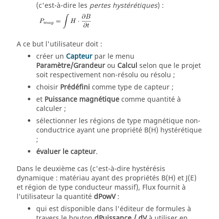
(c'est-à-dire les
pertes hystérétiques
) :
A ce but l'utilisateur doit :
créer un
Capteur
par le menu
Paramètre/Grandeur
ou
Calcul
selon que le projet
soit respectivement non-résolu ou résolu ;
choisir
Prédéfini
comme type de capteur ;
et
Puissance magnétique
comme quantité à
calculer ;
sélectionner les régions de type magnétique non-
conductrice ayant une propriété B(H) hystérétique
;
évaluer le capteur
.
Dans le deuxième cas (c'est-à-dire hystérésis
dynamique : matériau ayant des propriétés B(H) et J(E)
et région de type conducteur massif), Flux fournit à
l’utilisateur la quantité
dPowV
:
qui est disponible dans l'éditeur de formules à
travers le bouton
dPuissance / dV
à utiliser en