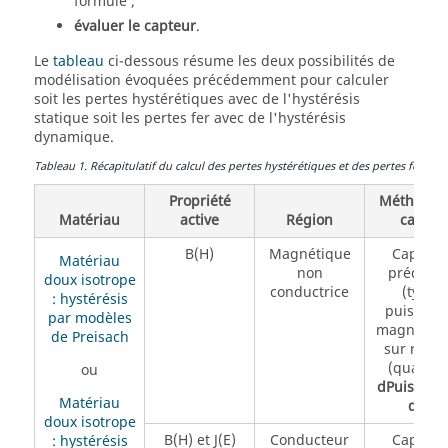
formule ;
évaluer le capteur
.
Le
tableau
ci-dessous résume les deux possibilités de
modélisation évoquées précédemment pour calculer
soit les pertes hystérétiques avec de l'hystérésis
statique soit les pertes fer avec de l'hystérésis
dynamique.
Tableau
1
.
Récapitulatif du calcul des pertes hystérétiques et des pertes fer p
Propriété
Méthode 
Matériau
active
Région
calcul
B(H)
Magnétique
Capteur
Matériau
non
prédéfin
doux isotrope
conductrice
(type
: hystérésis
puissanc
par modèles
magnétiqu
de Preisach
sur régio
(quantit
ou
dPuissMag
Matériau
dV
)
doux isotrope
B(H) et J(E)
Conducteur
Capteur
: hystérésis