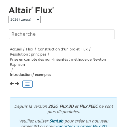
Aller au contenu principal
Accueil
Flux
Construction d'un projet Flux
Résolution : principes
Prise en compte des non-linéarités : méthode de Newton
Raphson
Introduction / exemples
Depuis la version
2026
,
Flux 3D
et
Flux PEEC
ne sont
plus disponibles.
Veuillez utiliser
SimLab
pour créer un nouveau
projet 3D ou pour
importer un projet Flux 3D