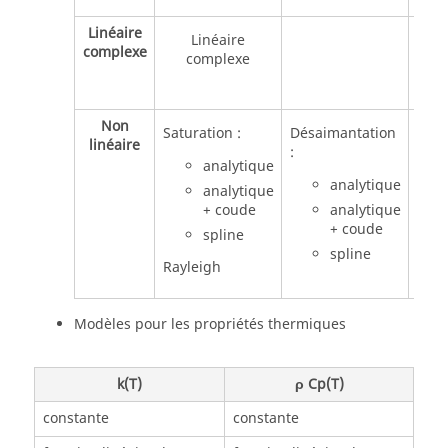
Linéaire
Linéaire
complexe
complexe
Non
Supr
Saturation :
Désaimantation
linéaire
:
analytique
analytique
analytique
+ coude
analytique
+ coude
spline
spline
Rayleigh
Modèles pour les propriétés thermiques
k(T)
ρ Cp(T)
constante
constante