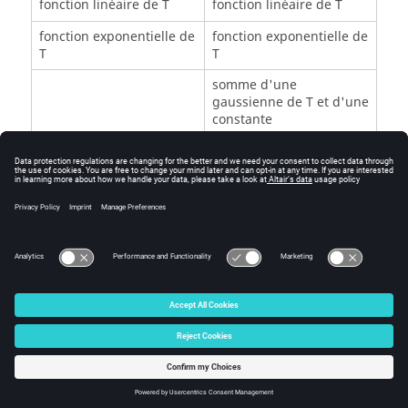
fonction linéaire de T
fonction linéaire de T
fonction exponentielle de
fonction exponentielle de
T
T
somme d'une
gaussienne de T et d'une
constante
somme d'une
gaussienne de T et d'une
exponentielle de T
Ces modèles sont décrits dans le chapitre
Matériaux :
principes
.
© 2025 Altair Engineering, Inc. All Rights Reserved.
Intellectual Property Rights Notice
|
Technical Support
|
Cookie Consent
☼