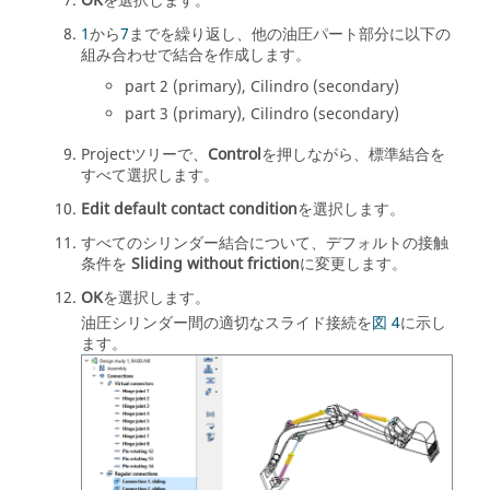
OK
を選択します。
1
から
7
までを繰り返し、他の油圧パート部分に以下の
組み合わせで結合を作成します。
part 2 (primary), Cilindro (secondary)
part 3 (primary), Cilindro (secondary)
Projectツリー
で、
Control
を押しながら、標準結合を
すべて選択します。
Edit default contact condition
を選択します。
すべてのシリンダー結合について、デフォルトの接触
条件を
Sliding without friction
に変更します。
OK
を選択します。
油圧シリンダー間の適切なスライド接続を
図 4
に示し
ます。