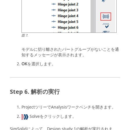
図
7
.
モデルに切り離されたパートグループがないことを通
知するメッセージが表示されます。
OK
を選択します。
解析の実行
Projectツリー
で
Analysisワークベンチ
を開きます。
Solve
をクリックします。
SimSolid
によって、Design study 1の解析が実行されま