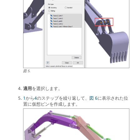
図
5
.
適用
を選択します。
1
から
4
のステップを繰り返して、
図 6
に表示された位
置に仮想ピンを作成します。