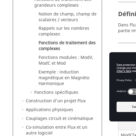
grandeurs complexes
Défin
Notion de champ, champ de
scalaires / vecteurs
Dans Flu
Rappels sur les nombres
partie i
complexes
Fonctions de traitement des
complexes
Utilis
Fonctions modules : ModV,
ModC et Mod
Les fonc
E/S et l
Exemple : induction
magnétique en Magnéto
Harmonique
Fonctions spécifiques
Fonct
Construction d'un projet Flux
Les fonc
Applications physiques
Couplages circuit et cinématique
Co-simulation entre Flux et un
autre logiciel
ModC(x