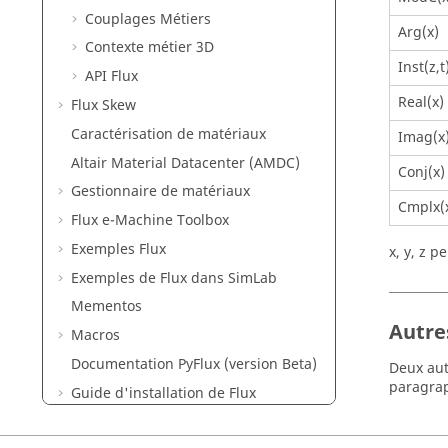
Couplages Métiers
Arg(x)
Contexte métier 3D
Inst(z,t
API Flux
Real(x)
Flux Skew
Caractérisation de matériaux
Imag(x
Altair Material Datacenter (AMDC)
Conj(x)
Gestionnaire de matériaux
Cmplx(x
Flux e-Machine Toolbox
Exemples Flux
x, y, z 
Exemples de Flux dans SimLab
Mementos
Autre
Macros
Documentation PyFlux (version Beta)
Deux aut
paragrap
Guide d'installation de Flux
Flux Starting Guide