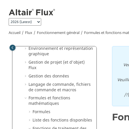
Aller au contenu principal
Documents "How to"
Vidéos Altair Flux
Superviseur Flux
Flux
Accueil
Flux
Fonctionnement général
Formules et fonctions m
Fonctionnement général
Environnement et représentation
graphique
Gestion de projet (et d'objet)
Veu
Flux
Gestion des données
Veuill
Langage de commande, fichiers
de commande et macros
/!
Formules et fonctions
mathématiques
Formules
Fon
Liste des fonctions disponibles
Fonctions de traitement des