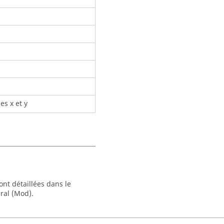
es x et y
nt détaillées dans le
ral (Mod).