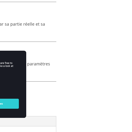
r sa partie réelle et sa
 formules avec paramètres
u ci-dessous.