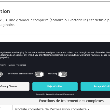
ition
x 3D, une grandeur complexe (scalaire ou vectorielle) est définie pa
maginaire.
ation
tions de traitement des complexes peuvent être utilisées dans les
es formules avec grandeurs spatiales.
ions principales
tions de traitement des complexes sont rassemblées dans le tablea
Fonctions de traitement des complexes
)
Module complexe de l'expression complexe x