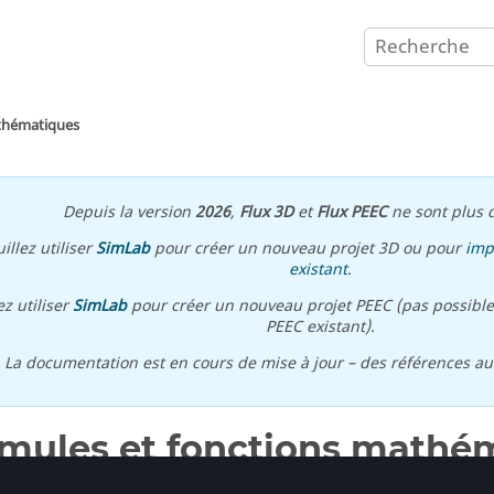
athématiques
Depuis la version
2026
,
Flux 3D
et
Flux PEEC
ne sont plus d
illez utiliser
SimLab
pour créer un nouveau projet 3D ou pour
imp
existant
.
ez utiliser
SimLab
pour créer un nouveau projet PEEC (pas possible
PEEC existant).
\ La documentation est en cours de mise à jour – des références a
mules et fonctions mathé