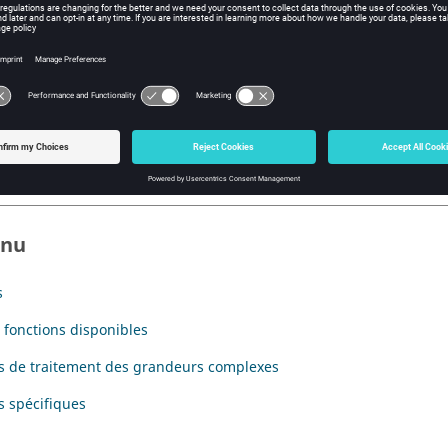
duction
tre présente :
une part les différents types de formules dans Flux et leur utilisati
ntextes (géométrie, …),
autre part, les fonctions mathématiques disponibles pour l'écritur
enu
s
s fonctions disponibles
s de traitement des grandeurs complexes
s spécifiques