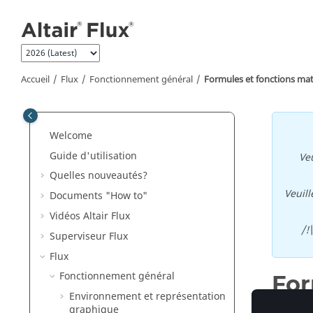
Aller au contenu principal
Accueil
Flux
Fonctionnement général
Formules et fonctions m
Welcome
Guide d'utilisation
Veu
Quelles nouveautés?
Veuill
Documents "How to"
Vidéos Altair Flux
/!
Superviseur Flux
Flux
Fonctionnement général
For
Environnement et représentation
graphique