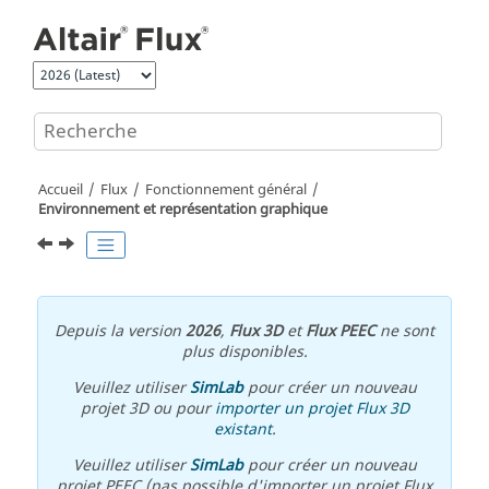
Aller au contenu principal
Accueil
Flux
Fonctionnement général
Environnement et représentation graphique
Depuis la version
2026
,
Flux 3D
et
Flux PEEC
ne sont
plus disponibles.
Veuillez utiliser
SimLab
pour créer un nouveau
projet 3D ou pour
importer un projet Flux 3D
existant
.
Veuillez utiliser
SimLab
pour créer un nouveau
projet PEEC (pas possible d'importer un projet Flux