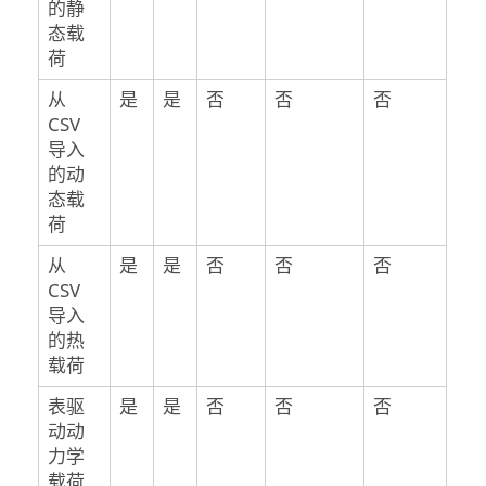
的静
态载
荷
从
是
是
否
否
否
CSV
导入
的动
态载
荷
从
是
是
否
否
否
CSV
导入
的热
载荷
表驱
是
是
否
否
否
动动
力学
载荷