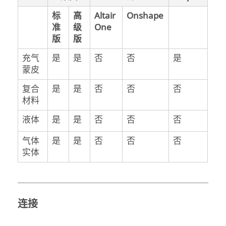
标
高
Altair
Onshape
准
级
One
版
版
充气
是
是
否
否
是
蒙皮
复合
是
是
否
否
否
材料
液体
是
是
否
否
否
气体
是
是
否
否
否
实体
连接