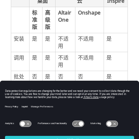
桌面
云
Inspire
标
高
Altair
Onshape
准
级
One
版
版
安装
是
是
不适
不适用
是
用
调用
是
是
不适
不适用
是
用
批处
否
是
否
否
是
理模
式
© 2025 Altair Engineering, Inc. All Rights Reserved.
Intellectual Property Rights Notice
|
Technical Support
|
Cookie