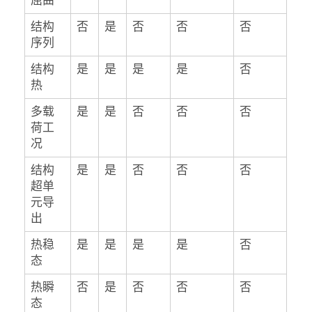
屈曲
结构
否
是
否
否
否
序列
结构
是
是
是
是
否
热
多载
是
是
否
否
否
荷工
况
结构
是
是
否
否
否
超单
元导
出
热稳
是
是
是
是
否
态
热瞬
否
是
否
否
否
态