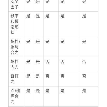
安全
是
是
是
是
是
因子
频率
是
是
是
是
是
和模
态形
状
螺栓/
是
是
是
是
是
螺母
合力
螺栓
是
是
否
否
否
内力
铆钉
是
是
否
否
否
力
点/缝
是
是
是
是
是
焊合
力