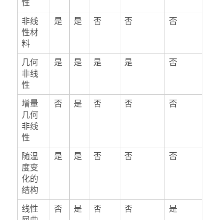
性
非线
是
是
否
否
否
性材
料
几何
是
是
是
是
否
非线
性
增量
否
是
否
否
否
几何
非线
性
随温
是
是
否
否
否
度变
化的
结构
线性
否
是
否
否
是