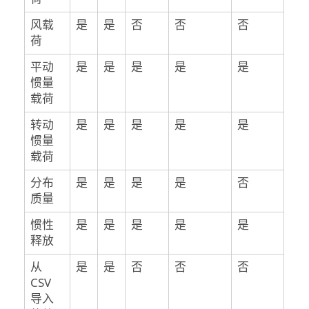
风载
是
是
否
否
否
荷
平动
是
是
是
是
是
惯量
载荷
转动
是
是
是
是
是
惯量
载荷
分布
是
是
是
是
否
质量
惯性
是
是
是
是
是
释放
从
是
是
否
否
否
CSV
导入