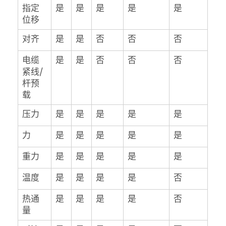
指定
是
是
是
是
是
位移
对齐
是
是
否
否
否
电缆
是
是
否
否
否
紧线/
杆预
载
压力
是
是
是
是
是
力
是
是
是
是
是
重力
是
是
是
是
是
温度
是
是
是
是
否
热通
是
是
是
是
否
量