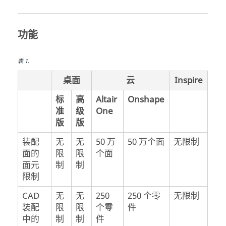
功能
表
1
.
桌面
云
Inspire
标
高
Altair
Onshape
准
级
One
版
版
装配
无
无
50 万
50 万个面
无限制
面的
限
限
个面
面元
制
制
限制
CAD
无
无
250
250 个零
无限制
装配
限
限
个零
件
中的
制
制
件