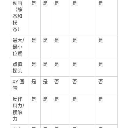
动画
是
是
是
是
是
（静
态和
模
态）
最大/
是
是
是
是
是
最小
位置
点值
是
是
是
是
是
探头
XY 图
是
是
否
否
否
表
反作
是
是
是
是
是
用力/
接触
力