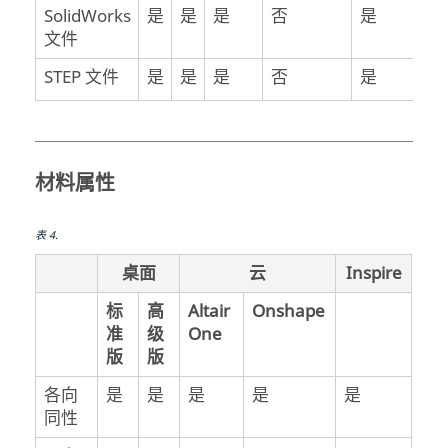
SolidWorks
是
是
是
否
是
文件
STEP 文件
是
是
是
否
是
材料属性
表
4
.
桌面
云
Inspire
标
高
Altair
Onshape
准
级
One
版
版
各向
是
是
是
是
是
同性