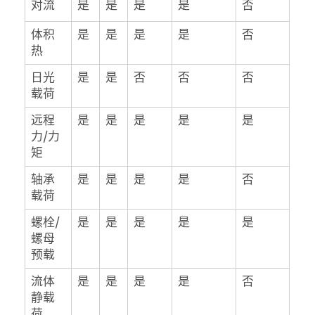
对流
是
是
是
是
否
体积
是
是
是
是
否
热
日光
是
是
否
否
否
载荷
远程
是
是
是
是
是
力/力
矩
轴承
是
是
是
是
否
载荷
螺栓/
是
是
是
是
是
螺母
预载
流体
是
是
是
是
否
静载
荷