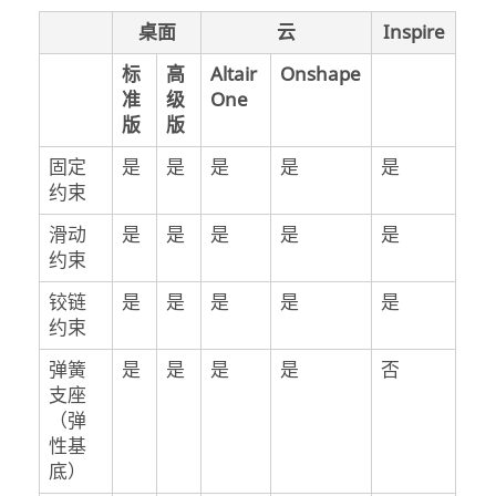
桌面
云
Inspire
标
高
Altair
Onshape
准
级
One
版
版
固定
是
是
是
是
是
约束
滑动
是
是
是
是
是
约束
铰链
是
是
是
是
是
约束
弹簧
是
是
是
是
否
支座
（弹
性基
底）