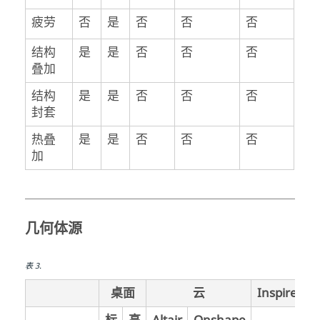
疲劳
否
是
否
否
否
结构
是
是
否
否
否
叠加
结构
是
是
否
否
否
封套
热叠
是
是
否
否
否
加
几何体源
表
3
.
桌面
云
Inspire