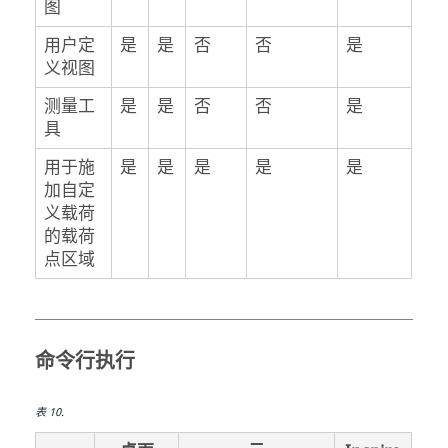
图
用户定
是
是
否
否
是
义视图
测量工
是
是
否
否
是
具
用于施
是
是
是
是
是
加自定
义载荷
的载荷
点区域
命令行执行
表
10
.