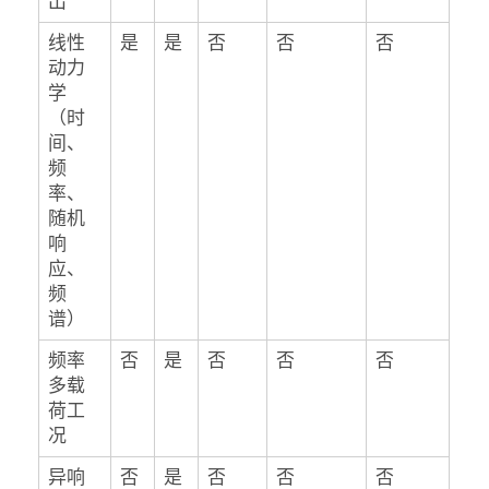
出
线性
是
是
否
否
否
动力
学
（时
间、
频
率、
随机
响
应、
频
谱）
频率
否
是
否
否
否
多载
荷工
况
异响
否
是
否
否
否