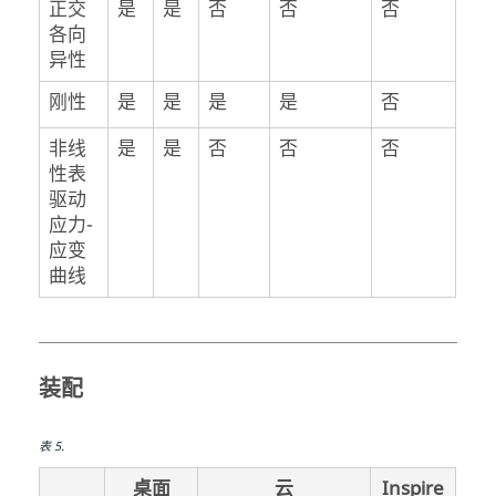
正交
是
是
否
否
否
各向
异性
刚性
是
是
是
是
否
非线
是
是
否
否
否
性表
驱动
应力-
应变
曲线
装配
表
5
.
桌面
云
Inspire