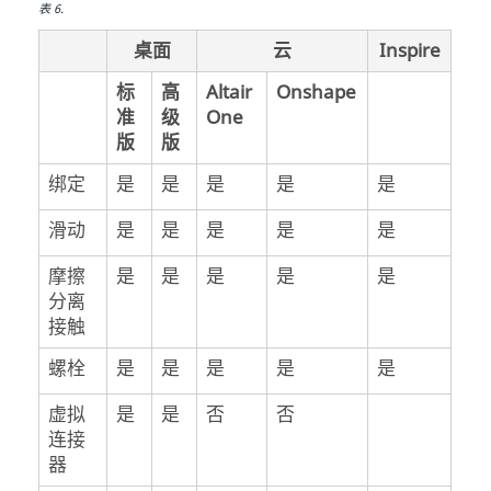
表
6
.
桌面
云
Inspire
标
高
Altair
Onshape
准
级
One
版
版
绑定
是
是
是
是
是
滑动
是
是
是
是
是
摩擦
是
是
是
是
是
分离
接触
螺栓
是
是
是
是
是
虚拟
是
是
否
否
连接
器