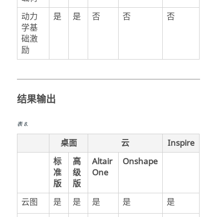
动力
是
是
否
否
否
学基
础激
励
结果输出
表
8
.
桌面
云
Inspire
标
高
Altair
Onshape
准
级
One
版
版
云图
是
是
是
是
是