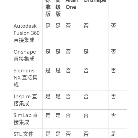
标
高
Altair
Onshape
准
级
One
版
版
Autodesk
是
是
否
否
否
Fusion 360
直接集成
Onshape
是
是
否
是
否
直接集成
Siemens
是
是
否
否
否
NX 直接集
成
Inspire
直
是
是
否
否
否
接集成
SimLab
直
是
是
否
否
否
接集成
STL 文件
是
是
否
否
是