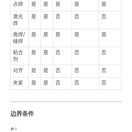
点焊
是
是
是
是
是
激光
是
是
否
否
否
焊
角焊/
是
是
是
是
是
缝焊
粘合
是
是
否
否
否
剂
对齐
是
是
否
否
否
夹紧
是
是
否
否
否
边界条件
表
7
.