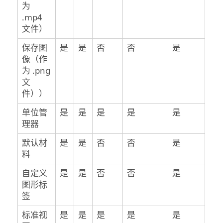
为
.mp4
文件）
保存图
是
是
否
否
是
像（作
为 .png
文
件））
单位管
是
是
是
是
是
理器
默认材
是
是
否
否
是
料
自定义
是
是
否
否
是
图形标
签
标准视
是
是
是
是
是