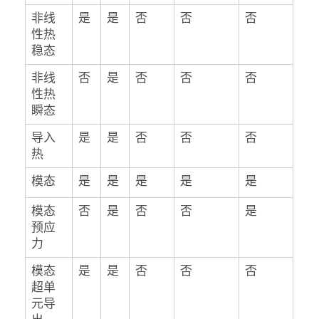
非线
是
是
否
否
否
性热
稳态
非线
否
是
否
否
否
性热
瞬态
导入
是
是
否
否
否
热
模态
是
是
是
是
是
模态
否
是
否
否
是
预应
力
模态
是
是
否
否
否
超单
元导