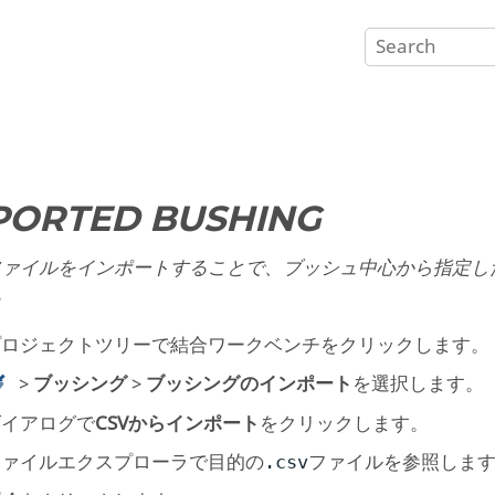
PORTED BUSHING
ファイルをインポートすることで、ブッシュ中心から指定し
。
プロジェクトツリー
で
結合ワークベンチ
をクリックします。
>
ブッシング
>
ブッシングのインポート
を選択します。
ダイアログで
CSVからインポート
をクリックします。
ファイルエクスプローラで目的の
ファイルを参照しま
.csv