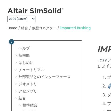
Jump to main content
Home
結合
仮想コネクター
Imported Bushing
IM
ヘルプ
新機能
.csv
はじめに
します
チュートリアル
外部製品とのインターフェース
ジオメトリ
アセンブリ
結合
標準結合