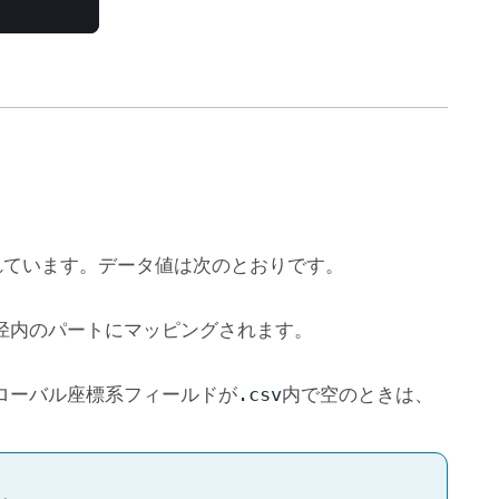
。
れています。データ値は次のとおりです。
直径内のパートにマッピングされます。
グローバル座標系フィールドが
内で空のときは、
.csv