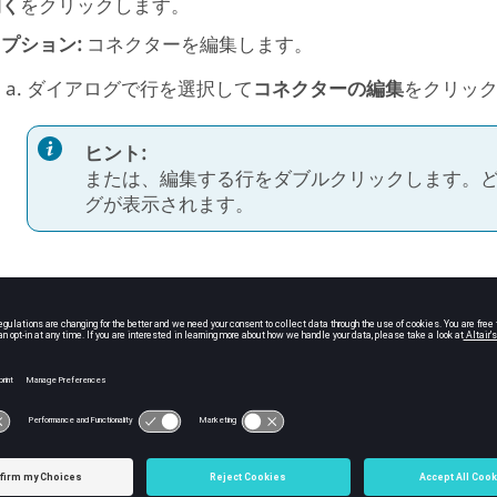
開く
をクリックします。
プション:
コネクターを編集します。
ダイアログで行を選択して
コネクターの編集
をクリッ
ヒント:
または、編集する行をダブルクリックします。
グが表示されます。
このダイアログで目的の値（座標系、座標、直径、線
OK
をクリックします。
警告メッセージを確認し、修正します。警告は次の状況で表
で指定された座標系が認識されない場合。
.csv
パート上にポイントをマッピングできない場合。この