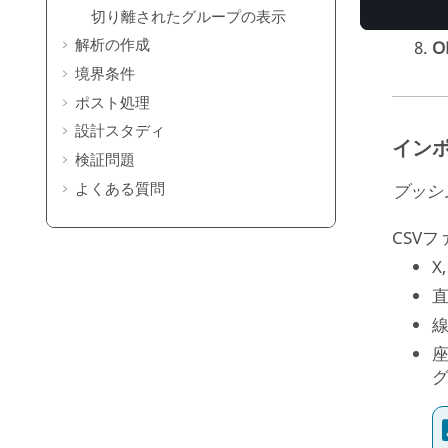
切り離されたグループの表示
解析の作成
O
境界条件
ポスト処理
設計スタディ
イン
検証問題
よくある質問
ブッシ
CSV
X
直
線
座
グ