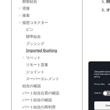
精密結合
溶接
オ
接着
仮想コネクター
ピン
標準結合
ブッシング
Imported Bushing
リベット
リモート質量
ジョイント
スーパーエレメント
結合の確認
パート結合位置の確認
パート結合の確認
パート結合の再利用