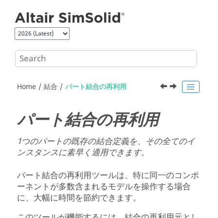
Jump to main content
Home
結合
パート結合の再利用
パート結合の再利用
1つのパートの既存の結合定義を、その全てのイ
ンスタンスに素早く適用できます。
パート結合の再利用ツールは、特に同一のコンポ
ーネントが多数含まれるモデルを操作する場合
に、大幅に時間を節約できます。
このツールが機能するには、結合の再利用元とし