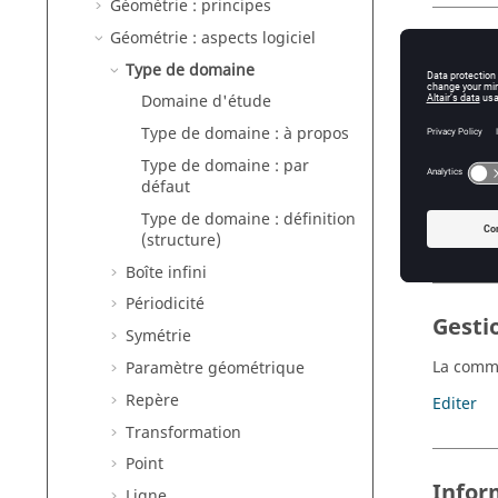
Géométrie : principes
Géométrie : aspects logiciel
Notio
Type de domaine
Les conn
Domaine d'étude
Domaine 
Type de domaine : à propos
Type de 
Type de domaine : par
défaut
Type de 
Type de domaine : définition
Type de 
(structure)
Boîte infini
Périodicité
Gesti
Symétrie
La comma
Paramètre géométrique
Repère
Editer
Transformation
Point
Infor
Ligne