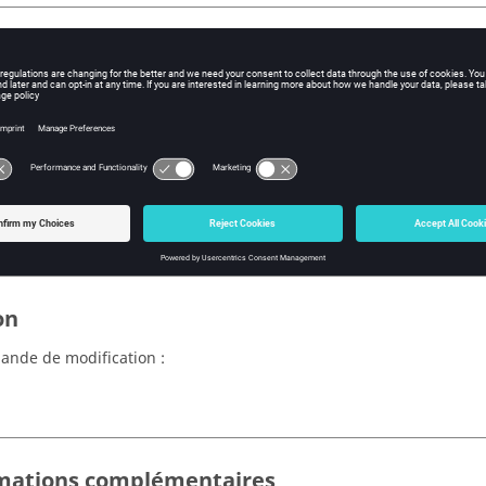
ns
aissances générales :
d'étude : généralités
domaine : à propos
domaine : par défaut
domaine : définition (structure)
on
nde de modification :
mations complémentaires