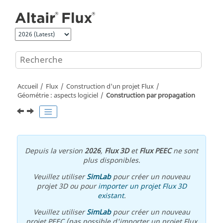
Aller au contenu principal
Accueil
Flux
Construction d'un projet Flux
Géométrie : aspects logiciel
Construction par propagation
Depuis la version
2026
,
Flux 3D
et
Flux PEEC
ne sont
plus disponibles.
Veuillez utiliser
SimLab
pour créer un nouveau
projet 3D ou pour
importer un projet Flux 3D
existant
.
Veuillez utiliser
SimLab
pour créer un nouveau
projet PEEC (pas possible d'importer un projet Flux