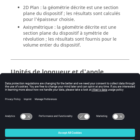
2D Plan : la géométrie décrite est une section
plane du dispositif ; les résultats sont calculés
pour l'épaisseur choisie.
Axisymétrique : la géométrie décrite est une
section plane du dispositif à symétrie de
révolution ; les résultats sont fournis pour le
volume entier du dispositif.
Unités de longueur et d'angle
Des unités d'angle et de longueur sont associées au
domaine.
Ces unités sont utilisées pour la définition des entités
attachées au domaine : dimensions de la boîte infini,
position des plans de symétrie et/ou périodicité.
© 2025 Altair Engineering, Inc. All Rights Reserved.