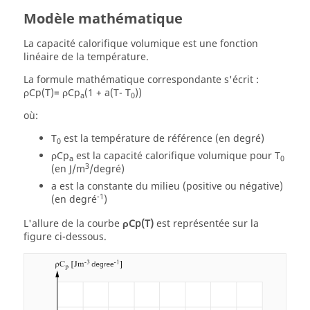
Modèle mathématique
La capacité calorifique volumique est une fonction
linéaire de la température.
La formule mathématique correspondante s'écrit :
ρCp(T)= ρCp
(1 + a(T- T
))
a
0
où:
T
est la température de référence (en degré)
0
ρCp
est la capacité calorifique volumique pour T
a
0
3
(en J/m
/degré)
a est la constante du milieu (positive ou négative)
-1
(en degré
)
L'allure de la courbe
ρCp(T)
est représentée sur la
figure ci-dessous.