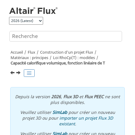
Aller au contenu principal
Accueil
Flux
Construction d'un projet Flux
Matériaux : principes
Loi RhoCp(T) : modèles
Capacité calorifique volumique, fonction linéaire de T
Depuis la version
2026
,
Flux 3D
et
Flux PEEC
ne sont
plus disponibles.
Veuillez utiliser
SimLab
pour créer un nouveau
projet 3D ou pour
importer un projet Flux 3D
existant
.
Veuillez utiliser
SimLab
pour créer un nouveau