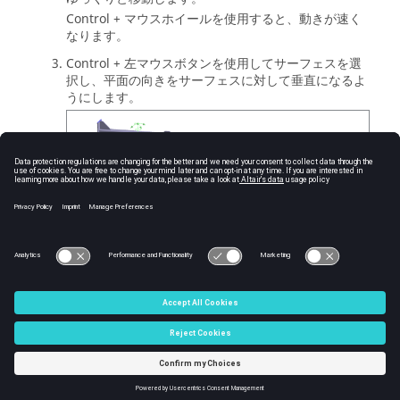
Control
+ マウスホイールを使用すると、動きが速く
なります。
Control
+ 左マウスボタンを使用してサーフェスを選
択し、平面の向きをサーフェスに対して垂直になるよ
うにします。
図
4
.
© 2025 Altair Engineering, Inc. All Rights Reserved.
Intellectual Property Rights Notice
|
Technical Support
|
Cookie Consent
☼