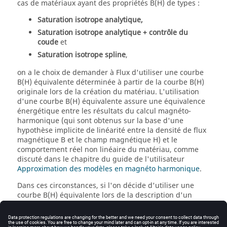
cas de matériaux ayant des propriétés B(H) de types :
Saturation isotrope analytique,
Saturation isotrope analytique + contrôle du
coude
et
Saturation isotrope spline
,
on a le choix de demander à Flux d'utiliser une courbe
B(H) équivalente déterminée à partir de la courbe B(H)
originale lors de la création du matériau. L'utilisation
d'une courbe B(H) équivalente assure une équivalence
énergétique entre les résultats du calcul magnéto-
harmonique (qui sont obtenus sur la base d'une
hypothèse implicite de linéarité entre la densité de flux
magnétique B et le champ magnétique H) et le
comportement réel non linéaire du matériau, comme
discuté dans le chapitre du guide de l'utilisateur
Approximation des modèles en magnéto harmonique
.
Dans ces circonstances, si l'on décide d'utiliser une
courbe B(H) équivalente lors de la description d'un
matériau (c.-à.-d., en sélectionnant une option autre
que
Courbe non modifiée
dans le menu déroulant
Type
de courbe B(H) équivalente
), la visualisation de la