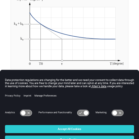
Matériau anisotrope
Pour un matériau anisotrope, ce modèle exponentiel se
décline en un ensemble de trois exponentielles.
© 2025 Altair Engineering, Inc. All Rights Reserved.
Intellectual Property Rights Notice
|
Technical Support
|
Cookie Consent