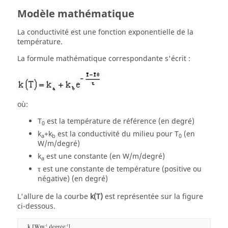
Modèle mathématique
La conductivité est une fonction exponentielle de la
température.
La formule mathématique correspondante s'écrit :
où:
T
est la température de référence (en degré)
0
k
+k
est la conductivité du milieu pour T
(en
a
b
0
W/m/degré)
k
est une constante (en W/m/degré)
a
τ est une constante de température (positive ou
négative) (en degré)
L'allure de la courbe
k(T)
est représentée sur la figure
ci-dessous.