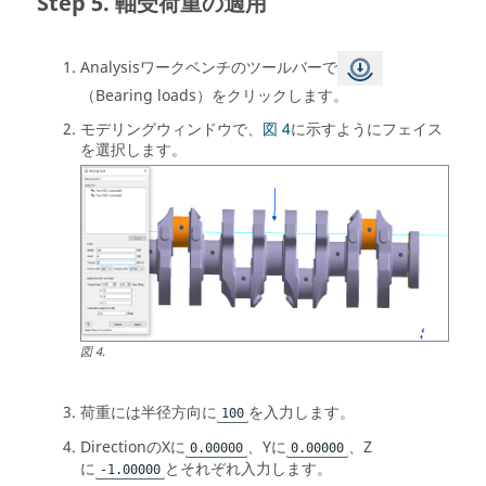
軸受荷重の適用
Analysisワークベンチ
のツールバーで
（Bearing loads）をクリックします。
モデリングウィンドウ
で、
図 4
に示すようにフェイス
を選択します。
図
4
.
荷重には半径方向に
を入力します。
100
DirectionのXに
、Yに
、Z
0.00000
0.00000
に
とそれぞれ入力します。
-1.00000