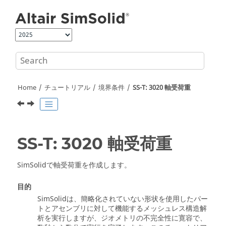
Jump to main content
Home
チュートリアル
境界条件
SS-T: 3020 軸受荷重
SS-T: 3020 軸受荷重
SimSolid
で軸受荷重を作成します。
目的
SimSolid
は、簡略化されていない形状を使用したパー
トとアセンブリに対して機能するメッシュレス構造解
析を実行しますが、ジオメトリの不完全性に寛容で、