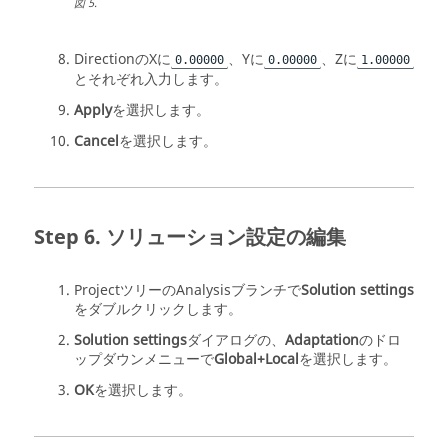
図
5
.
DirectionのXに
、Yに
、Zに
0.00000
0.00000
1.00000
とそれぞれ入力します。
Apply
を選択します。
Cancel
を選択します。
ソリューション設定の編集
Projectツリー
のAnalysisブランチで
Solution settings
をダブルクリックします。
Solution settings
ダイアログの、
Adaptation
のドロ
ップダウンメニューで
Global+Local
を選択します。
OK
を選択します。