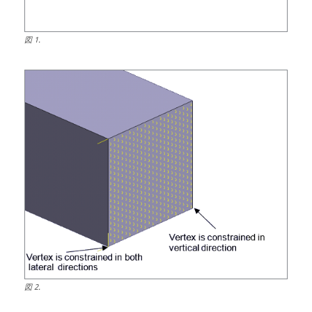
図
1
.
図
2
.