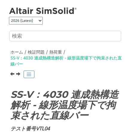
メインコンテンツにジャンプ
ホーム
検証問題
熱荷重
SS-V：4030 連成熱構造解析 - 線形温度場下で拘束された直
線バー
SS-V：4030 連成熱構造
解析 - 線形温度場下で拘
束された直線バー
テスト番号VTL04