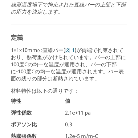
線形温度場下で拘束された直線バーの上部と下部
の応力を決定します。
定義
1×1×10mmの直線バー(
図 1
)が両端で拘束されて
おり、熱荷重がかけられています。バーの上部に
100度Cの均一な温度が適用され、バーの下部
に-100度Cの均一な温度が適用されます。バー表
面の残りの部分は断熱されています。
材料特性は以下の通りです：
特性
値
弾性係数
2.1e+11 pa
ポアソン比
0.3
熱膨張係数
1.2e-5 m/m-C