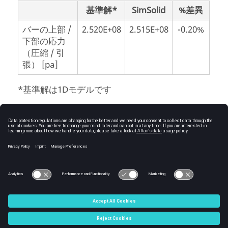
基準解*
SimSolid
%差異
バーの上部 /
2.520E+08
2.515E+08
-0.20%
下部の応力
（圧縮 / 引
張） [pa]
*基準解は1Dモデルです
W.C. Young, R.G. Budynas, Roark’s Formulas
1
for Stress and Strain, Seventh Edition,
McGraw-Hill Book Co.,Inc., 2001, p. 759.
© 2025 Altair Engineering, Inc. All Rights Reserved.
Intellectual Property Rights Notice
|
Technical Support
|
Cookie
Consent
☼