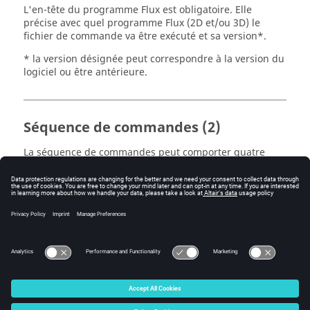
L'en-tête du programme Flux est obligatoire. Elle
précise avec quel programme Flux (2D et/ou 3D) le
fichier de commande va être exécuté et sa version*.
* la version désignée peut correspondre à la version du
logiciel ou être antérieure.
Séquence de commandes (2)
La séquence de commandes peut comporter quatre
types d'instructions principales : l'assignation
(l'affectation), le bouclage, le branchement
conditionnel, et le branchement sans condition.
Note : Un fichier de commande peut contenir les
instructions pour ouvrir un autre fichier de commande
et ainsi de suite jusqu'à 15 niveaux.
© 2025 Altair Engineering, Inc. All Rights Reserved.