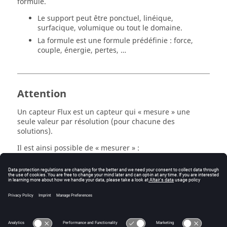
formule.
Le support peut être ponctuel, linéique,
surfacique, volumique ou tout le domaine.
La formule est une formule prédéfinie : force,
couple, énergie, pertes, …
Attention
Un capteur Flux est un capteur qui « mesure » une
seule valeur par résolution (pour chacune des
solutions).
Il est ainsi possible de « mesurer » :
la valeur du module du champ en un point
l'intégrale du champ sur une surface
Mais il n'est pas possible de « mesurer » :
les valeurs du module du champ sur une ligne