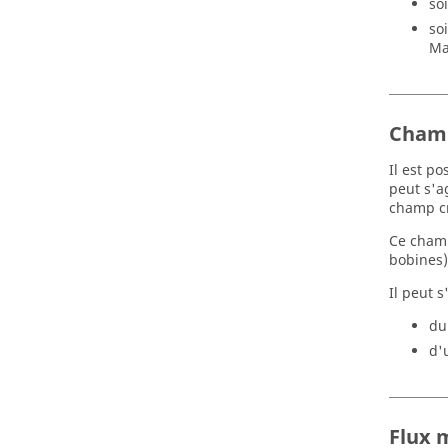
so
so
Ma
Champ
Il est p
peut s'a
champ cr
Ce champ
bobines)
Il peut s
du
d'
Flux 