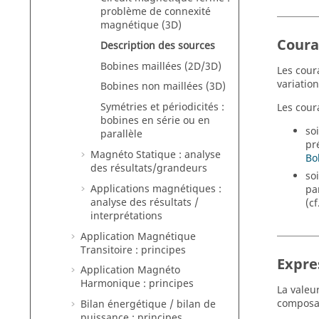
problème de connexité
magnétique (3D)
Coura
Description des sources
Bobines maillées (2D/3D)
Les cour
variation
Bobines non maillées (3D)
Symétries et périodicités :
Les cour
bobines en série ou en
so
parallèle
pr
Magnéto Statique : analyse
Bo
des résultats/grandeurs
so
Applications magnétiques :
pa
analyse des résultats /
(cf
interprétations
Application Magnétique
Transitoire : principes
Expre
Application Magnéto
Harmonique : principes
La valeu
composan
Bilan énergétique / bilan de
puissance : principes