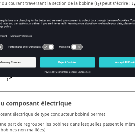
r du courant traversant la section de la bobine (I
) peut s'écrire :
B
est le nombre de spires
est le courant dans une spire
du composant électrique
sant électrique de type conducteur bobiné permet :
une part de regrouper les bobines dans lesquelles passent le mêm
 bobines non maillées)