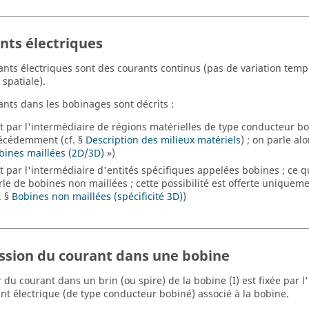
nts électriques
ants électriques sont des courants continus (pas de variation temp
 spatiale).
ants dans les bobinages sont décrits :
it par l'intermédiaire de régions matérielles de type conducteur 
écédemment (cf. §
Description des milieux matériels
) ; on parle al
bines maillées (2D/3D)
»)
it par l'intermédiaire d'entités spécifiques appelées bobines ; ce 
rle de bobines non maillées ; cette possibilité est offerte uniquem
. §
Bobines non maillées (spécificité 3D)
)
ssion du courant dans une bobine
r du courant dans un brin (ou spire) de la bobine (I) est fixée par 
t électrique (de type conducteur bobiné) associé à la bobine.