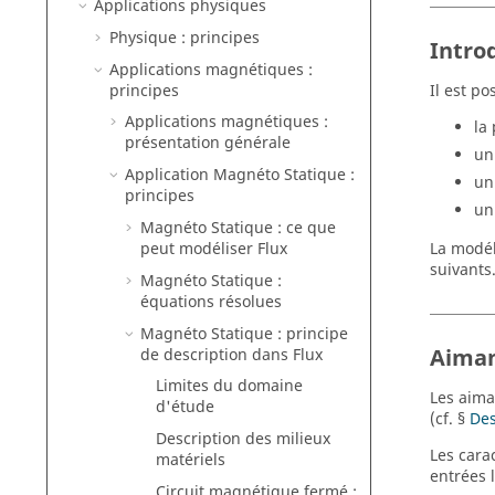
Applications physiques
Physique : principes
Intro
Applications magnétiques :
principes
Il est po
Applications magnétiques :
la
présentation générale
un
Application Magnéto Statique :
un
principes
un
Magnéto Statique : ce que
peut modéliser Flux
La modél
suivants
Magnéto Statique :
équations résolues
Magnéto Statique : principe
Aima
de description dans Flux
Limites du domaine
Les aima
d'étude
(cf. §
Des
Description des milieux
Les cara
matériels
entrées 
Circuit magnétique fermé :