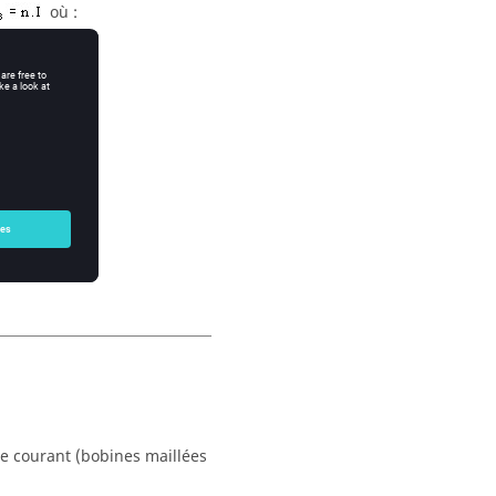
où :
e courant (bobines maillées