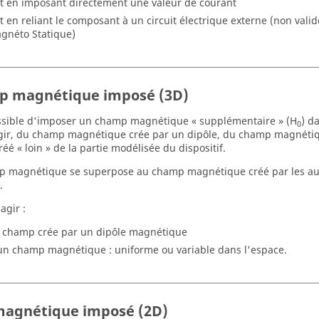
it en imposant directement une valeur de courant
it en reliant le composant à un circuit électrique externe (non vali
gnéto Statique)
 magnétique imposé (3D)
ossible d'imposer un champ magnétique « supplémentaire » (H
) d
0
gir, du champ magnétique crée par un dipôle, du champ magnétiq
éé « loin » de la partie modélisée du dispositif.
 magnétique se superpose au champ magnétique créé par les aut
.
'agir :
 champ crée par un dipôle magnétique
un champ magnétique : uniforme ou variable dans l'espace.
magnétique imposé (2D)