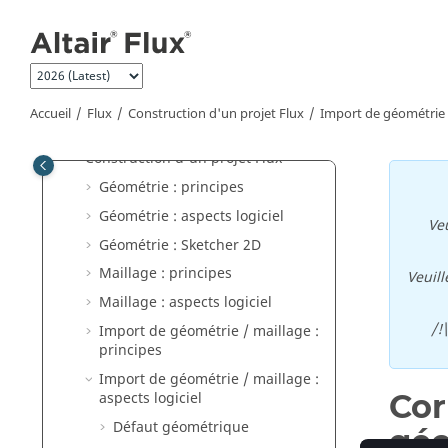
Aller au contenu principal
Documents "How to"
Vidéos Altair Flux
Superviseur Flux
Flux
Accueil
Flux
Construction d'un projet Flux
Import de géométrie /
Fonctionnement général
Construction d'un projet Flux
Géométrie : principes
Géométrie : aspects logiciel
Veu
Géométrie : Sketcher 2D
Maillage : principes
Veuill
Maillage : aspects logiciel
/!
Import de géométrie / maillage :
principes
Import de géométrie / maillage :
Cor
aspects logiciel
Défaut géométrique
géo