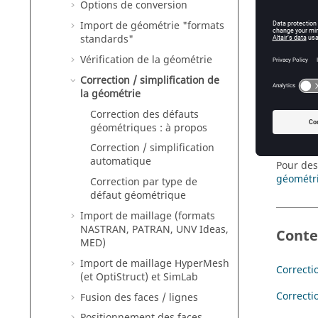
Options de conversion
Import de géométrie "formats
standards"
Intro
Vérification de la géométrie
Correction / simplification de
Cette se
la géométrie
Correction des défauts
géométriques : à propos
Conse
Correction / simplification
automatique
Pour des
géométr
Correction par type de
défaut géométrique
Import de maillage (formats
NASTRAN, PATRAN, UNV Ideas,
Cont
MED)
Import de maillage HyperMesh
Correcti
(et OptiStruct) et SimLab
Correcti
Fusion des faces / lignes
Positionnement des faces