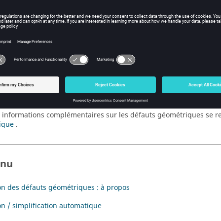
duction
ction concerne la correction des défauts géométriques et/ou la simp
il de lecture
 informations complémentaires sur les défauts géométriques se re
ique
.
enu
on des défauts géométriques : à propos
on / simplification automatique