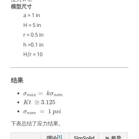
模型尺寸
a = 1 in
H = 5 in
r = 0.5 in
h =0.1 in
H/r = 10
结果
=
σ
k
σ
m
a
x
n
o
m
≅
3.125
K
t
=
1
σ
p
s
i
n
o
m
下表总结了应力结果。
1
理论
SimSolid
% 差异