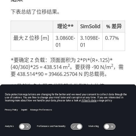
下表总结了位移结果。
理论**
SimSolid
% 差异
最大 Z 位移 [m]
3.0860E-
3.1098E-
0.77%
01
01
*要确定 Z 负载：顶面面积为 2*Pi*(R+.125)*
2
2
(40/360)*25 = 438.514 m
。要获得 -90 N/m
，需
要 438.514*90 = 39466.25704 N 的总载荷。
**虽然许多有限元代码都收敛到较小的值
0.3024，但自由边中部的 Z 位移的理论解是
0.3086。
© 2025 Altair Engineering, Inc. All Rights Reserved.