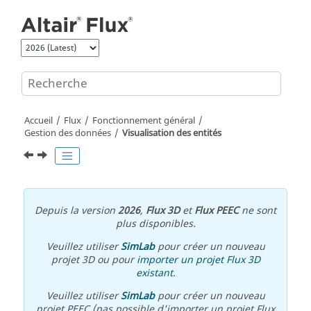
Aller au contenu principal
Accueil
Flux
Fonctionnement général
Gestion des données
Visualisation des entités
Depuis la version
2026
,
Flux 3D
et
Flux PEEC
ne sont
plus disponibles.
Veuillez utiliser
SimLab
pour créer un nouveau
projet 3D ou pour
importer un projet Flux 3D
existant
.
Veuillez utiliser
SimLab
pour créer un nouveau
projet PEEC (pas possible d'importer un projet Flux